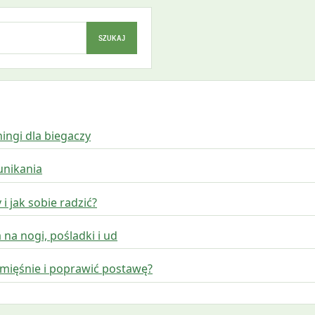
SZUKAJ
ningi dla biegaczy
unikania
i jak sobie radzić?
a na nogi, pośladki i ud
 mięśnie i poprawić postawę?