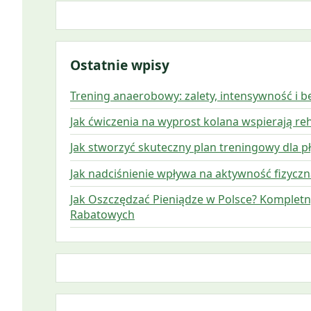
Ostatnie wpisy
Trening anaerobowy: zalety, intensywność i 
Jak ćwiczenia na wyprost kolana wspierają reh
Jak stworzyć skuteczny plan treningowy dla
Jak nadciśnienie wpływa na aktywność fizyczną
Jak Oszczędzać Pieniądze w Polsce? Komplet
Rabatowych