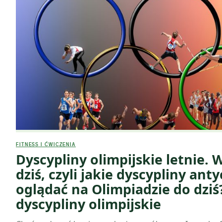
FITNESS I ĆWICZENIA
Dyscypliny olimpijskie letnie. 
dziś, czyli jakie dyscypliny an
oglądać na Olimpiadzie do dziś
dyscypliny olimpijskie