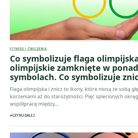
FITNESS I ĆWICZENIA
Co symbolizuje flaga olimpijsk
olimpijskie zamknięte w pona
symbolach. Co symbolizuje znic
Flaga olimpijska i znicz to ikony, które niosą ze sobą gł
korzeniami aż do starożytności. Pięć splecionych okrę
współpracę między…
CZYTAJ DALEJ