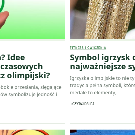
FITNESS I ĆWICZENIA
a? Idee
Symbol igrzysk o
dczasowych
najważniejsze s
z olimpijski?
Igrzyska olimpijskie to nie
tradycja pełna symboli, któr
ębokie przesłania, sięgające
medale to elementy,…
gów symbolizuje jedność i
CZYTAJ DALEJ