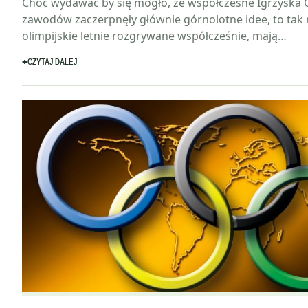
Choć wydawać by się mogło, że współczesne Igrzyska O
zawodów zaczerpnęły głównie górnolotne idee, to tak
olimpijskie letnie rozgrywane współcześnie, mają…
CZYTAJ DALEJ