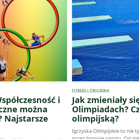
FITNESS I ĆWICZENIA
Współczesność i
Jak zmieniały s
tyczne można
Olimpiadach? Cz
? Najstarsze
olimpijską?
Igrzyska Olimpijskie to nie t
przez historię sportu. Od 