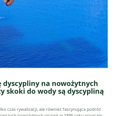
ię dyscypliny na nowożytnych
y skoki do wody są dyscypliną
ylko czas rywalizacji, ale również fascynująca podróż
pierwszych nowożytnych igrzysk w 1896 roku program