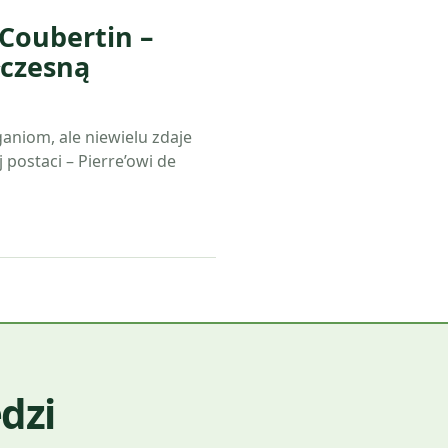
 Coubertin –
łczesną
aniom, ale niewielu zdaje
 postaci – Pierre’owi de
dzi