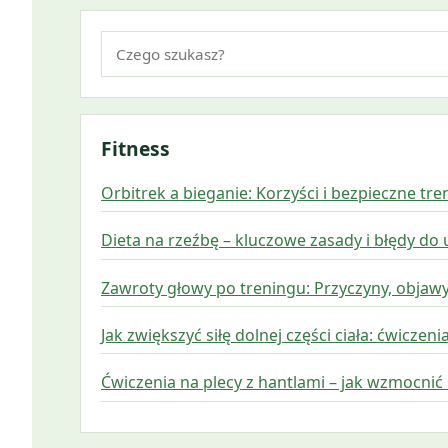
Szukaj:
Fitness
Orbitrek a bieganie: Korzyści i bezpieczne tre
Dieta na rzeźbę – kluczowe zasady i błędy do 
Zawroty głowy po treningu: Przyczyny, objawy 
Jak zwiększyć siłę dolnej części ciała: ćwiczeni
Ćwiczenia na plecy z hantlami – jak wzmocnić