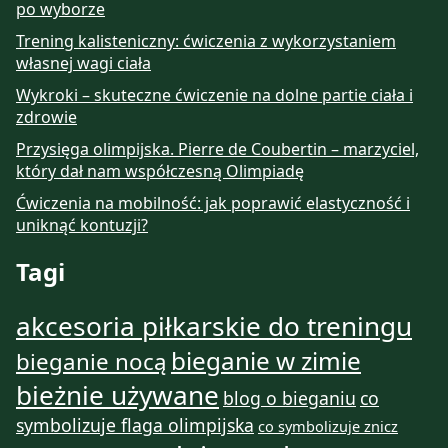
po wyborze
Trening kalisteniczny: ćwiczenia z wykorzystaniem
własnej wagi ciała
Wykroki – skuteczne ćwiczenie na dolne partie ciała i
zdrowie
Przysięga olimpijska. Pierre de Coubertin – marzyciel,
który dał nam współczesną Olimpiadę
Ćwiczenia na mobilność: jak poprawić elastyczność i
uniknąć kontuzji?
Tagi
akcesoria piłkarskie do treningu
bieganie w zimie
bieganie nocą
bieżnie używane
blog o bieganiu
co
symbolizuje flaga olimpijska
co symbolizuje znicz