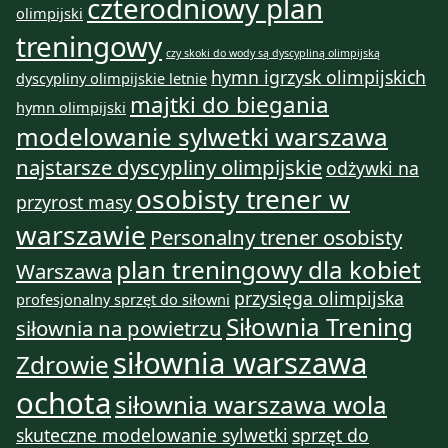
czterodniowy plan
olimpijski
treningowy
czy skoki do wody są dyscypliną olimpijską
hymn igrzysk olimpijskich
dyscypliny olimpijskie letnie
majtki do biegania
hymn olimpijski
modelowanie sylwetki warszawa
najstarsze dyscypliny olimpijskie
odżywki na
osobisty trener w
przyrost masy
warszawie
Personalny trener osobisty
plan treningowy dla kobiet
Warszawa
przysięga olimpijska
profesjonalny sprzęt do siłowni
Siłownia Trening
siłownia na powietrzu
siłownia warszawa
Zdrowie
ochota
siłownia warszawa wola
skuteczne modelowanie sylwetki
sprzęt do