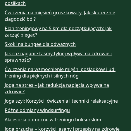
posiłkach
Ćwiczenia na mięsień gruszkowaty: Jak skutecznie
złagodzić ból?
Plan treningowy na 5 km dla początkujących: jak
zacząć biegać?
Skoki na bungee dla odważnych
Jak rozciąganie taśmy tylnej wpływa na zdrowie i
sprawność?
Ćwiczenia na wzmocnienie mięśni pośladków i ud:
trening dla pięknych i silnych nóg
Joga na stres – jak redukcja napięcia wpływa na
zdrowie?
Joga szyi: Korzyści, ćwiczenia i techniki relaksacyjne
Różne odmiany windsurfingu
Akcesoria pomocne w treningu bokserskim
Joga brzucha – korzyści, asany i przepisy na zdrowie