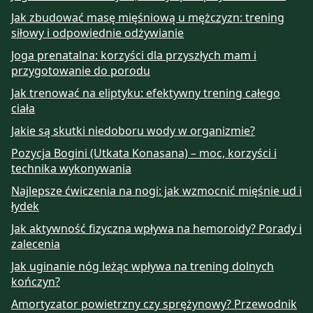
Jak zbudować masę mięśniową u mężczyzn: trening
siłowy i odpowiednie odżywianie
Joga prenatalna: korzyści dla przyszłych mam i
przygotowanie do porodu
Jak trenować na eliptyku: efektywny trening całego
ciała
Jakie są skutki niedoboru wody w organizmie?
Pozycja Bogini (Utkata Konasana) – moc, korzyści i
technika wykonywania
Najlepsze ćwiczenia na nogi: jak wzmocnić mięśnie ud i
łydek
Jak aktywność fizyczna wpływa na hemoroidy? Porady i
zalecenia
Jak uginanie nóg leżąc wpływa na trening dolnych
kończyn?
Amortyzator powietrzny czy sprężynowy? Przewodnik