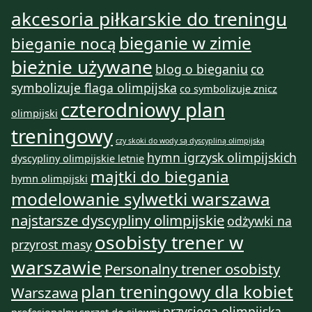
akcesoria piłkarskie do treningu
bieganie w zimie
bieganie nocą
bieżnie używane
blog o bieganiu
co
symbolizuje flaga olimpijska
co symbolizuje znicz
czterodniowy plan
olimpijski
treningowy
czy skoki do wody są dyscypliną olimpijską
hymn igrzysk olimpijskich
dyscypliny olimpijskie letnie
majtki do biegania
hymn olimpijski
modelowanie sylwetki warszawa
najstarsze dyscypliny olimpijskie
odżywki na
osobisty trener w
przyrost masy
warszawie
Personalny trener osobisty
plan treningowy dla kobiet
Warszawa
przysięga olimpijska
profesjonalny sprzęt do siłowni