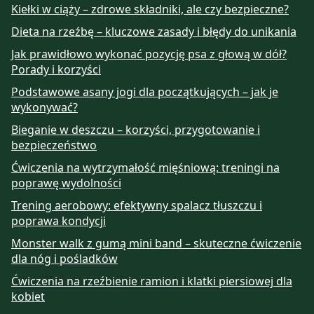
Kiełki w ciąży – zdrowe składniki, ale czy bezpieczne?
Dieta na rzeźbę – kluczowe zasady i błędy do unikania
Jak prawidłowo wykonać pozycję psa z głową w dół?
Porady i korzyści
Podstawowe asany jogi dla początkujących – jak je
wykonywać?
Bieganie w deszczu – korzyści, przygotowanie i
bezpieczeństwo
Ćwiczenia na wytrzymałość mięśniową: treningi na
poprawę wydolności
Trening aerobowy: efektywny spalacz tłuszczu i
poprawa kondycji
Monster walk z gumą mini band – skuteczne ćwiczenie
dla nóg i pośladków
Ćwiczenia na rzeźbienie ramion i klatki piersiowej dla
kobiet