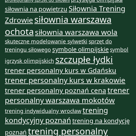
Siłownia Trening
siłownia na powietrzu
siłownia warszawa
Zdrowie
ochota
siłownia warszawa wola
skuteczne modelowanie sylwetki
sprzęt do
symbole olimpijskie
treningu siłowego
symbol
szczupłe łydki
igrzysk olimpijskich
trener personalny kurs w Gdańsku
trener personalny kurs w krakowie
trener
trener personalny poznań cena
personalny warszawa mokotów
trening
trening indywidualny wrocław
kondycyjny poznań
trening na kondycję
trening personalny
poznań