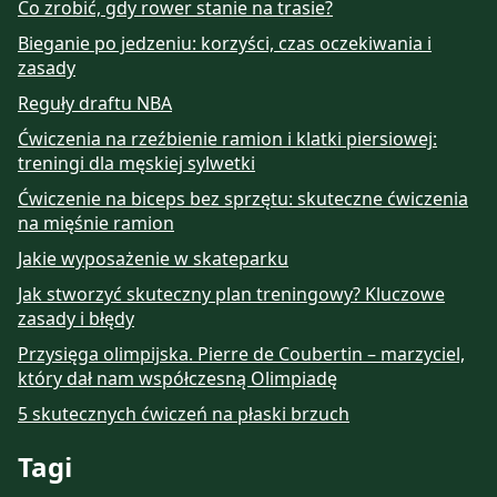
Co zrobić, gdy rower stanie na trasie?
Bieganie po jedzeniu: korzyści, czas oczekiwania i
zasady
Reguły draftu NBA
Ćwiczenia na rzeźbienie ramion i klatki piersiowej:
treningi dla męskiej sylwetki
Ćwiczenie na biceps bez sprzętu: skuteczne ćwiczenia
na mięśnie ramion
Jakie wyposażenie w skateparku
Jak stworzyć skuteczny plan treningowy? Kluczowe
zasady i błędy
Przysięga olimpijska. Pierre de Coubertin – marzyciel,
który dał nam współczesną Olimpiadę
5 skutecznych ćwiczeń na płaski brzuch
Tagi