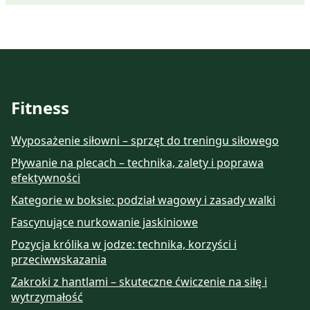
Fitness
Wyposażenie siłowni – sprzęt do treningu siłowego
Pływanie na plecach – technika, zalety i poprawa
efektywności
Kategorie w boksie: podział wagowy i zasady walki
Fascynujące nurkowanie jaskiniowe
Pozycja królika w jodze: technika, korzyści i
przeciwwskazania
Zakroki z hantlami – skuteczne ćwiczenie na siłę i
wytrzymałość