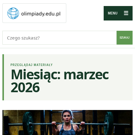
☰
MENU
Szukaj:
SZUKAJ
PRZEGLĄDAJ MATERIAŁY
Miesiąc:
marzec
2026