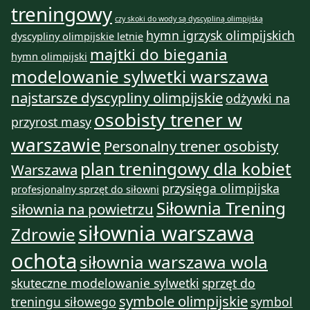
treningowy
czy skoki do wody są dyscypliną olimpijską
hymn igrzysk olimpijskich
dyscypliny olimpijskie letnie
majtki do biegania
hymn olimpijski
modelowanie sylwetki warszawa
najstarsze dyscypliny olimpijskie
odżywki na
osobisty trener w
przyrost masy
warszawie
Personalny trener osobisty
plan treningowy dla kobiet
Warszawa
przysięga olimpijska
profesjonalny sprzęt do siłowni
Siłownia Trening
siłownia na powietrzu
siłownia warszawa
Zdrowie
ochota
siłownia warszawa wola
skuteczne modelowanie sylwetki
sprzęt do
symbole olimpijskie
treningu siłowego
symbol