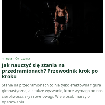
FITNESS I ĆWICZENIA
Jak nauczyć się stania na
przedramionach? Przewodnik krok po
kroku
Stanie na przedramionach to nie tylko efektowna figura
gimnastyczna, ale także wyzwanie, które wymaga od nas
cierpliwości, siły i równowagi. Wiele osób marzy o
opanowaniu…