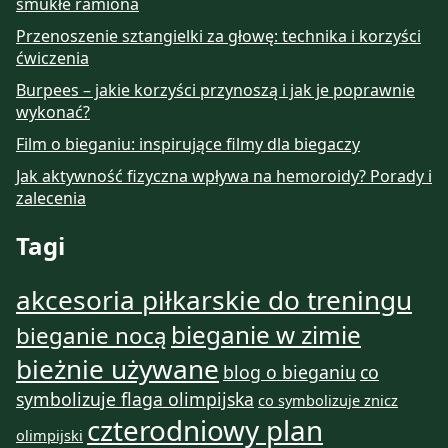
smukłe ramiona
Przenoszenie sztangielki za głowę: technika i korzyści
ćwiczenia
Burpees – jakie korzyści przynoszą i jak je poprawnie
wykonać?
Film o bieganiu: inspirujące filmy dla biegaczy
Jak aktywność fizyczna wpływa na hemoroidy? Porady i
zalecenia
Tagi
akcesoria piłkarskie do treningu
bieganie w zimie
bieganie nocą
bieżnie używane
blog o bieganiu
co
symbolizuje flaga olimpijska
co symbolizuje znicz
czterodniowy plan
olimpijski