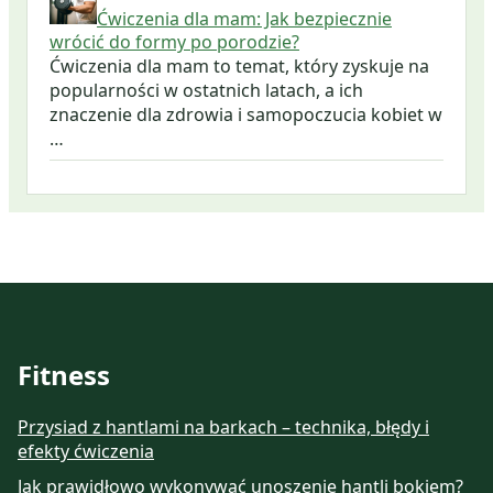
Ćwiczenia dla mam: Jak bezpiecznie
wrócić do formy po porodzie?
Ćwiczenia dla mam to temat, który zyskuje na
popularności w ostatnich latach, a ich
znaczenie dla zdrowia i samopoczucia kobiet w
…
Fitness
Przysiad z hantlami na barkach – technika, błędy i
efekty ćwiczenia
Jak prawidłowo wykonywać unoszenie hantli bokiem?