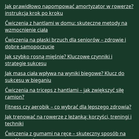
Jak prawidłowo napompować amortyzator w rowerze?
instrukcja krok po kroku
Ćwiczenia z hantlami w domu: skuteczne metody na
wzmocnienie ciała
Ćwiczenia na płaski brzuch dla seniorów – zdrowie i
dobre samopoczucie
Jak szybko rosną mięśnie? Kluczowe czynniki i
strategie sukcesu
Jak masa ciała wpływa na wyniki biegowe? Klucz do
sukcesu w bieganiu
Ćwiczenia na triceps z hantlami – jak zwiększyć siłę
ramion?
Fitness czy aerobik – co wybrać dla lepszego zdrowia?
Jak trenować na rowerze z leżanką: korzyści, treningi i
techniki
Ćwiczenia z gumami na ręce – skuteczny sposób na