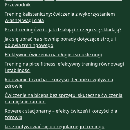
Przewodnik
Trening kalisteniczny: ćwiczenia z wykorzystaniem
własnej wagi ciała
Przedtreningówki – jak działają i z czego się składają?
Jak się ubrać na siłownię: porady dotyczące stroju i
obuwia treningowego
Efektywne ćwiczenia na długie i smukłe nogi
Trening na piłce fitness: efektywny trening równowagi
i stabilności
Rolowanie brzucha – korzyści, techniki i wpływ na
zdrowie
Ćwiczenie na biceps bez sprzętu: skuteczne ćwiczenia
na mięśnie ramion
Rowerek stacjonarny – efekty ćwiczeń i korzyści dla
zdrowia
Jak zmotywować się do regularnego treningu