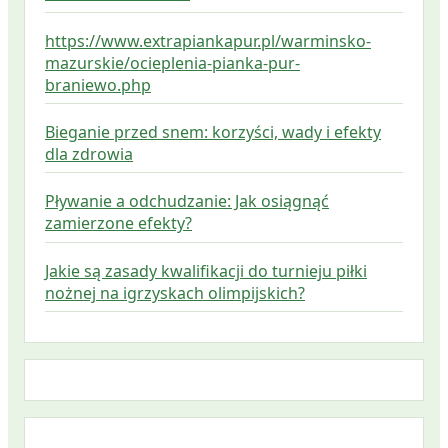
https://www.extrapiankapur.pl/warminsko-
mazurskie/ocieplenia-pianka-pur-
braniewo.php
Bieganie przed snem: korzyści, wady i efekty
dla zdrowia
Pływanie a odchudzanie: Jak osiągnąć
zamierzone efekty?
Jakie są zasady kwalifikacji do turnieju piłki
nożnej na igrzyskach olimpijskich?