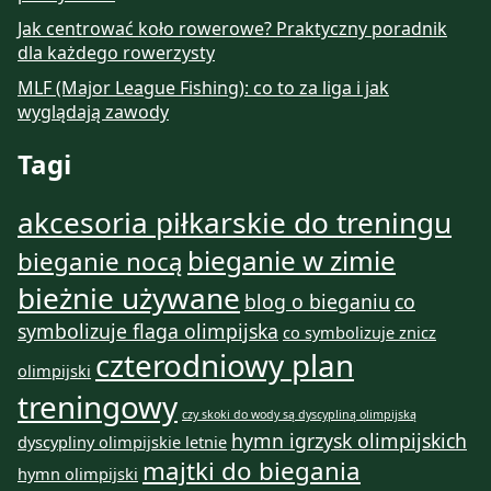
Jak centrować koło rowerowe? Praktyczny poradnik
dla każdego rowerzysty
MLF (Major League Fishing): co to za liga i jak
wyglądają zawody
Tagi
akcesoria piłkarskie do treningu
bieganie w zimie
bieganie nocą
bieżnie używane
blog o bieganiu
co
symbolizuje flaga olimpijska
co symbolizuje znicz
czterodniowy plan
olimpijski
treningowy
czy skoki do wody są dyscypliną olimpijską
hymn igrzysk olimpijskich
dyscypliny olimpijskie letnie
majtki do biegania
hymn olimpijski