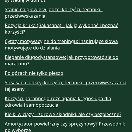
Stanie na głowie w jodze: korzyści, techniki i
przeciwwskazania
Pozycja kruka (Bakasana) – jak ją wykonać i poznać
korzyści?
Cytaty motywacyjne do treningu: inspirujące słowa
motywujące do działania
Bieganie długodystansowe: Jak przygotować się do
maratonu?
Po górach nie tylko pieszo
Sirsasana: odkryj korzyści, techniki i przeciwwskazania
tej asany
Korzyści porannego rozciągania kręgosłupa dla
zdrowia i samopoczucia
Kiełki w ciąży – zdrowe składniki, ale czy bezpieczne?
Amortyzator powietrzny czy sprężynowy? Przewodnik
po wyborze