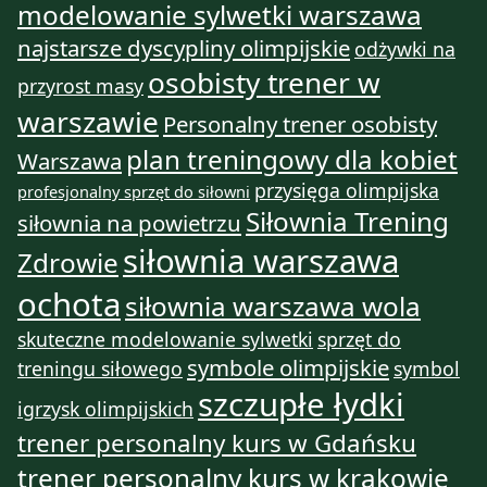
modelowanie sylwetki warszawa
najstarsze dyscypliny olimpijskie
odżywki na
osobisty trener w
przyrost masy
warszawie
Personalny trener osobisty
plan treningowy dla kobiet
Warszawa
przysięga olimpijska
profesjonalny sprzęt do siłowni
Siłownia Trening
siłownia na powietrzu
siłownia warszawa
Zdrowie
ochota
siłownia warszawa wola
skuteczne modelowanie sylwetki
sprzęt do
symbole olimpijskie
treningu siłowego
symbol
szczupłe łydki
igrzysk olimpijskich
trener personalny kurs w Gdańsku
trener personalny kurs w krakowie