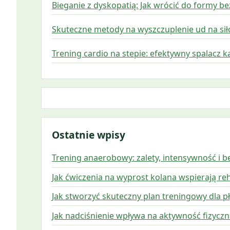
Bieganie z dyskopatią: Jak wrócić do formy be
Skuteczne metody na wyszczuplenie ud na s
Trening cardio na stepie: efektywny spalacz ka
Ostatnie wpisy
Trening anaerobowy: zalety, intensywność i 
Jak ćwiczenia na wyprost kolana wspierają reh
Jak stworzyć skuteczny plan treningowy dla
Jak nadciśnienie wpływa na aktywność fizyczną