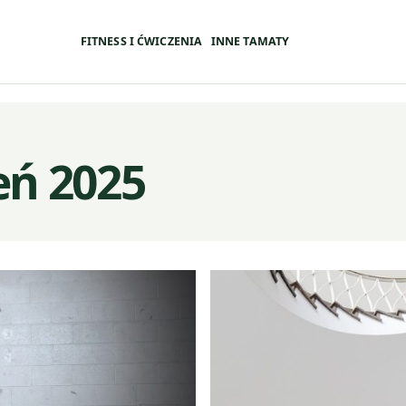
FITNESS I ĆWICZENIA
INNE TAMATY
eń 2025