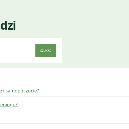
dzi
SZUKAJ
ie i samopoczucie?
treningu?