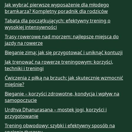
Jak wybrać pierwsze wyposażenie dla młodego
bramkarza? Kompletny poradnik dla rodziców
Tabata dla początkujących: efektywny trening o
wysokiej intensywności
Trasy rowerowe nad morzem: najlepsze miejsca do
jazdy na rowerze
Bieganie zimą: jak się przygotować i uniknąć kontuzji
Jak trenować na rowerze treningowym: korzyści,
techniki i treningi
Ćwiczenia z piłką na brzuch: jak skutecznie wzmocnić
mięśnie?
Bieganie – korzyści zdrowotne, kondycja i wpływ na
samopoczucie
Urdhva Dhanurasana – mostek jogi, korzyści i
przygotowanie
Trening obwodowy: szybki i efektywny sposób na