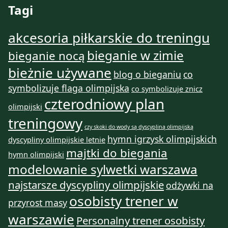
Tagi
akcesoria piłkarskie do treningu
bieganie w zimie
bieganie nocą
bieżnie używane
blog o bieganiu
co
symbolizuje flaga olimpijska
co symbolizuje znicz
czterodniowy plan
olimpijski
treningowy
czy skoki do wody są dyscypliną olimpijską
hymn igrzysk olimpijskich
dyscypliny olimpijskie letnie
majtki do biegania
hymn olimpijski
modelowanie sylwetki warszawa
najstarsze dyscypliny olimpijskie
odżywki na
osobisty trener w
przyrost masy
warszawie
Personalny trener osobisty