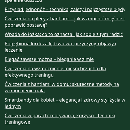
spalenie tłuszczu
Przysiad jednonóż – technika, zalety i najczęstsze błędy
Ćwiczenia na plecy z hantlami – jak wzmocnić mięśnie i
poprawić postawę?
Wpada do łóżka: co to oznacza i jak sobie z tym radzić
Pogłębiona lordoza lędźwiowa: przyczyny, objawy i
leczenie
Biegać zawsze można – bieganie w zimie
Ćwiczenia na wzmocnienie mięśni brzucha dla
efektywnego treningu
Ćwiczenia z hantlami w domu: skuteczne metody na
wzmocnienie ciała
Smartbandy dla kobiet – elegancja i zdrowy styl życia w
jednym
Ćwiczenia w parach: motywacja, korzyści i techniki
treningowe