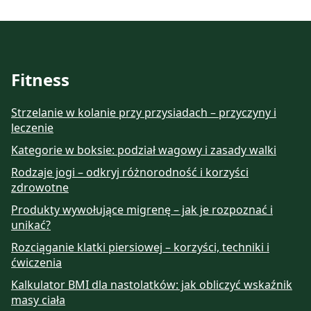
Fitness
Strzelanie w kolanie przy przysiadach – przyczyny i
leczenie
Kategorie w boksie: podział wagowy i zasady walki
Rodzaje jogi – odkryj różnorodność i korzyści
zdrowotne
Produkty wywołujące migrenę – jak je rozpoznać i
unikać?
Rozciąganie klatki piersiowej – korzyści, techniki i
ćwiczenia
Kalkulator BMI dla nastolatków: jak obliczyć wskaźnik
masy ciała