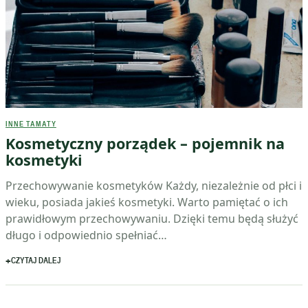
INNE TAMATY
Kosmetyczny porządek – pojemnik na
kosmetyki
Przechowywanie kosmetyków Każdy, niezależnie od płci i
wieku, posiada jakieś kosmetyki. Warto pamiętać o ich
prawidłowym przechowywaniu. Dzięki temu będą służyć
długo i odpowiednio spełniać…
CZYTAJ DALEJ