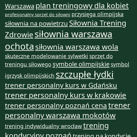
plan treningowy dla kobiet
Warszawa
przysięga olimpijska
profesjonalny sprzęt do siłowni
Siłownia Trening
siłownia na powietrzu
siłownia warszawa
Zdrowie
ochota
siłownia warszawa wola
skuteczne modelowanie sylwetki
sprzęt do
symbole olimpijskie
treningu siłowego
symbol
szczupłe łydki
igrzysk olimpijskich
trener personalny kurs w Gdańsku
trener personalny kurs w krakowie
trener
trener personalny poznań cena
personalny warszawa mokotów
trening
trening indywidualny wrocław
kondycyjny poznań
trening na kondycję