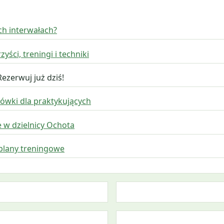
ch interwałach?
ści, treningi i techniki
ezerwuj już dziś!
zówki dla praktykujących
 w dzielnicy Ochota
plany treningowe