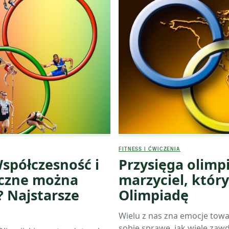
FITNESS I ĆWICZENIA
Współczesność i
Przysięga olimpi
tyczne można
marzyciel, któr
? Najstarsze
Olimpiadę
Wielu z nas zna emocje towa
sobie sprawę, jak wiele zawd