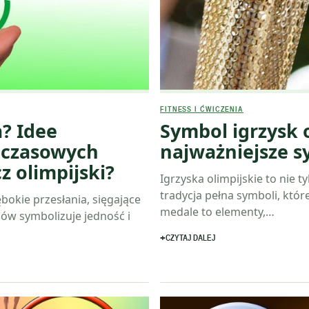
FITNESS I ĆWICZENIA
a? Idee
Symbol igrzysk o
dczasowych
najważniejsze s
z olimpijski?
Igrzyska olimpijskie to nie
tradycja pełna symboli, któr
ębokie przesłania, sięgające
medale to elementy,…
gów symbolizuje jedność i
CZYTAJ DALEJ