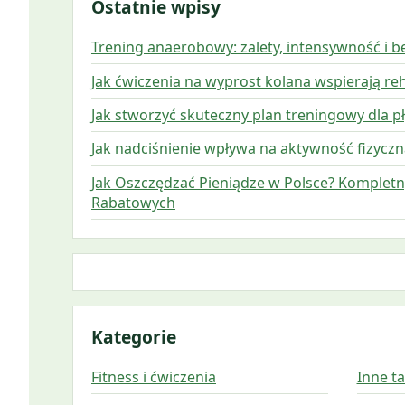
Ostatnie wpisy
Trening anaerobowy: zalety, intensywność i 
Jak ćwiczenia na wyprost kolana wspierają reh
Jak stworzyć skuteczny plan treningowy dla
Jak nadciśnienie wpływa na aktywność fizyczną
Jak Oszczędzać Pieniądze w Polsce? Komplet
Rabatowych
Kategorie
Fitness i ćwiczenia
Inne t