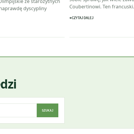
limpijskie ze starożytnych
Coubertinowi. Ten francusk
 naprawdę dyscypliny
CZYTAJ DALEJ
dzi
SZUKAJ