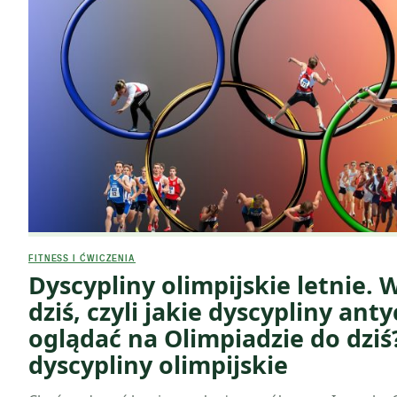
FITNESS I ĆWICZENIA
Dyscypliny olimpijskie letnie. 
dziś, czyli jakie dyscypliny an
oglądać na Olimpiadzie do dziś
dyscypliny olimpijskie