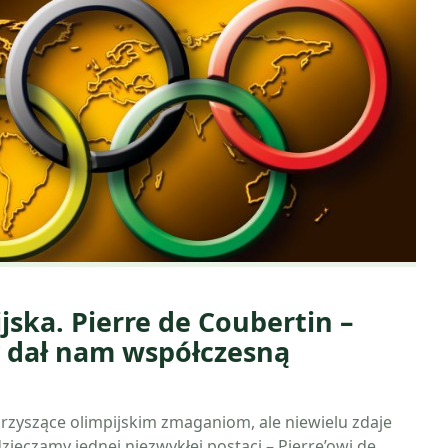
jska. Pierre de Coubertin –
y dał nam współczesną
rzyszące olimpijskim zmaganiom, ale niewielu zdaje
zięczamy jednej niezwykłej postaci – Pierre’owi de