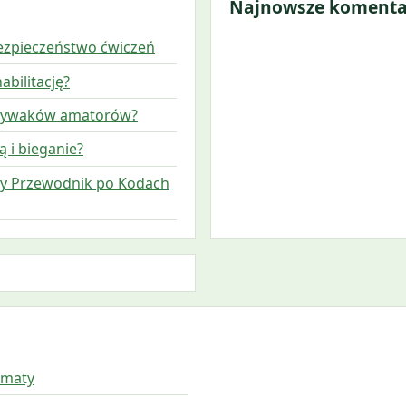
Najnowsze komenta
bezpieczeństwo ćwiczeń
abilitację?
 pływaków amatorów?
 i bieganie?
ny Przewodnik po Kodach
amaty