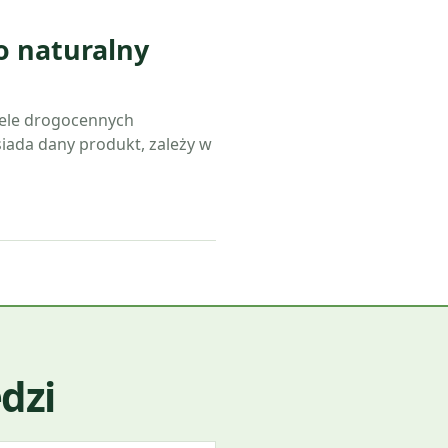
o naturalny
iele drogocennych
siada dany produkt, zależy w
dzi