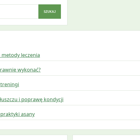
SZUKAJ
e metody leczenia
oprawnie wykonać?
 treningi
tłuszczu i poprawę kondycji
 praktyki asany