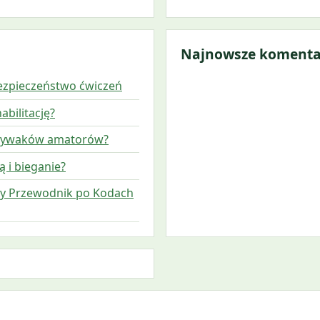
Najnowsze komenta
bezpieczeństwo ćwiczeń
abilitację?
 pływaków amatorów?
 i bieganie?
ny Przewodnik po Kodach