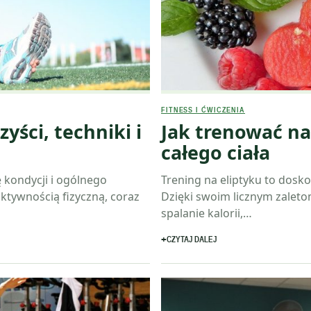
FITNESS I ĆWICZENIA
yści, techniki i
Jak trenować na
całego ciała
 kondycji i ogólnego
Trening na eliptyku to dosko
ktywnością fizyczną, coraz
Dzięki swoim licznym zaleto
spalanie kalorii,…
CZYTAJ DALEJ