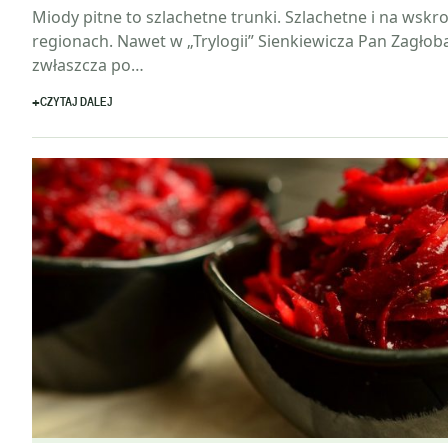
Miody pitne to szlachetne trunki. Szlachetne i na wskr
regionach. Nawet w „Trylogii” Sienkiewicza Pan Zagłob
zwłaszcza po…
CZYTAJ DALEJ