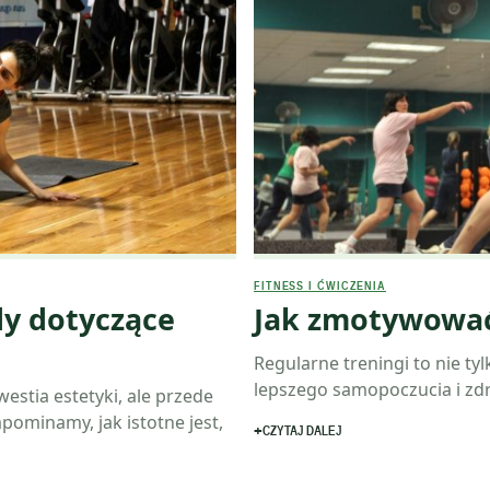
FITNESS I ĆWICZENIA
dy dotyczące
Jak zmotywować
Regularne treningi to nie ty
lepszego samopoczucia i zdr
estia estetyki, ale przede
pominamy, jak istotne jest,
CZYTAJ DALEJ