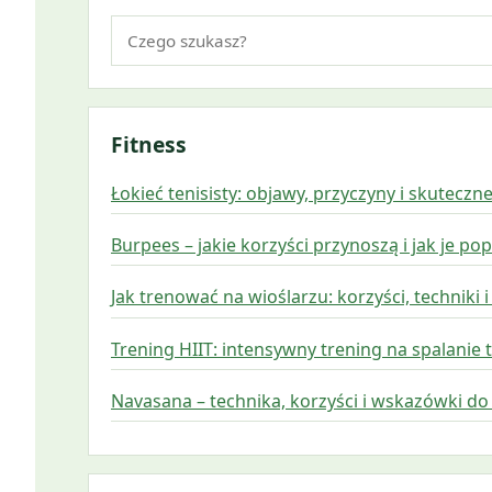
Szukaj:
Fitness
Łokieć tenisisty: objawy, przyczyny i skuteczn
Burpees – jakie korzyści przynoszą i jak je p
Jak trenować na wioślarzu: korzyści, techniki i
Trening HIIT: intensywny trening na spalanie 
Navasana – technika, korzyści i wskazówki do