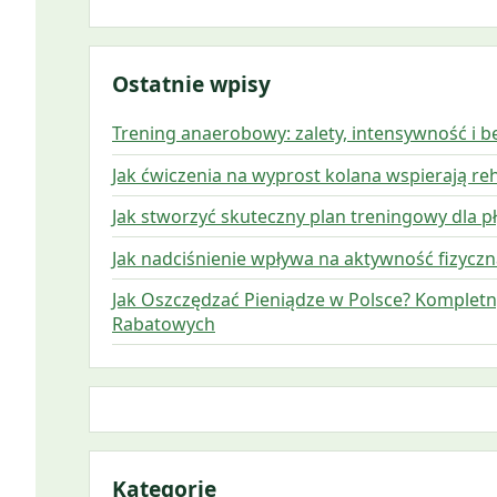
Ostatnie wpisy
Trening anaerobowy: zalety, intensywność i 
Jak ćwiczenia na wyprost kolana wspierają reh
Jak stworzyć skuteczny plan treningowy dla
Jak nadciśnienie wpływa na aktywność fizyczną
Jak Oszczędzać Pieniądze w Polsce? Komplet
Rabatowych
Kategorie