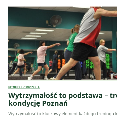
FITNESS I ĆWICZENIA
Wytrzymałość to podstawa – tr
kondycję Poznań
Wytrzymałość to kluczowy element każdego treningu 