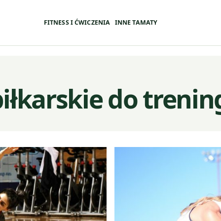
FITNESS I ĆWICZENIA
INNE TAMATY
iłkarskie do treni