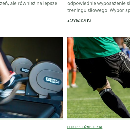
zeń, ale również na lepsze
odpowiednie wyposażenie si
treningu siłowego. Wybór sp
CZYTAJ DALEJ
FITNESS I ĆWICZENIA