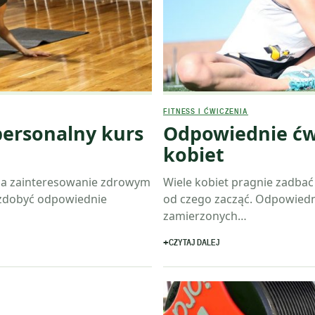
FITNESS I ĆWICZENIA
personalny kurs
Odpowiednie ćwi
kobiet
, a zainteresowanie zdrowym
Wiele kobiet pragnie zadbać 
 zdobyć odpowiednie
od czego zacząć. Odpowiedn
zamierzonych…
CZYTAJ DALEJ