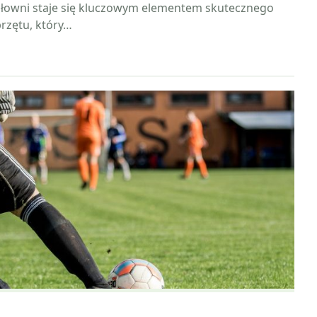
łowni staje się kluczowym elementem skutecznego
rzętu, który…