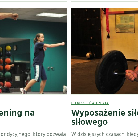
FITNESS I ĆWICZENIA
ening na
Wyposażenie sił
siłowego
kondycyjnego, który pozwala
W dzisiejszych czasach, kied