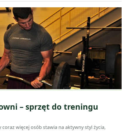
owni – sprzęt do treningu
y coraz więcej osób stawia na aktywny styl życia,