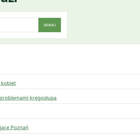
SZUKAJ
 kobiet
 problemami kręgosłupa
ające Poznań