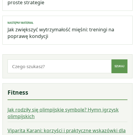
proste strategie
NASTĘPNY MATERIAŁ
Jak zwiększyć wytrzymałość mięśni: treningi na
poprawę kondycji
Szukaj:
SZUKAJ
Fitness
Jak rodziły się olimpijskie symbole? Hymn igrzysk
olimpijskich
Viparita Karani: korzyści i praktyczne wskazówki dla