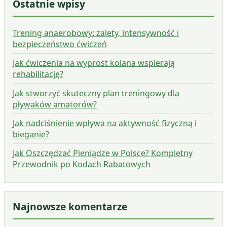
Ostatnie wpisy
Trening anaerobowy: zalety, intensywność i
bezpieczeństwo ćwiczeń
Jak ćwiczenia na wyprost kolana wspierają
rehabilitację?
Jak stworzyć skuteczny plan treningowy dla
pływaków amatorów?
Jak nadciśnienie wpływa na aktywność fizyczną i
bieganie?
Jak Oszczędzać Pieniądze w Polsce? Kompletny
Przewodnik po Kodach Rabatowych
Najnowsze komentarze