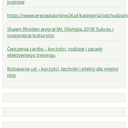
joginów
https://www.ereceptaonline24.pl/kategoria/odchudzani
Shawn Rhoden wygrał Mr. Olympia 2018! Sukces i
osiągnięcia kulturysty
Ćwiczenia cardio – korzyści, rodzaje i zasady
efektywnego treningu
Rolowanie ud – korzyści, techniki i efekty dla mięśni
nóg