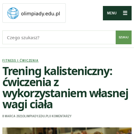
☰
MENU
Szukaj:
SZUKAJ
FITNESS I ĆWICZENIA
Trening kalisteniczny:
ćwiczenia z
wykorzystaniem własnej
wagi ciała
8 MARCA 2021
OLIMPIADY.EDU.PL
0 KOMENTARZY