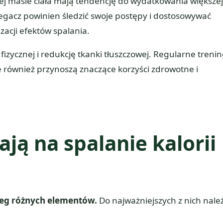
ej masie ciała mają tendencję do wydatkowania większej 
biegacz powinien śledzić swoje postępy i dostosowywać
acji efektów spalania.
zycznej i redukcję tkanki tłuszczowej. Regularne trenin
e również przynoszą znaczące korzyści zdrowotne i
ją na spalanie kalorii
ereg różnych elementów.
Do najważniejszych z nich nale