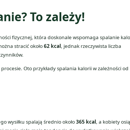
anie? To zależy!
ości fizycznej, która doskonale wspomaga spalanie kalor
ożna stracić około
62 kcal
, jednak rzeczywista liczba
 czynników.
rocesie. Oto przykłady spalania kalorii w zależności od
o wysiłku spalają średnio około
365 kcal
, a kobiety osi