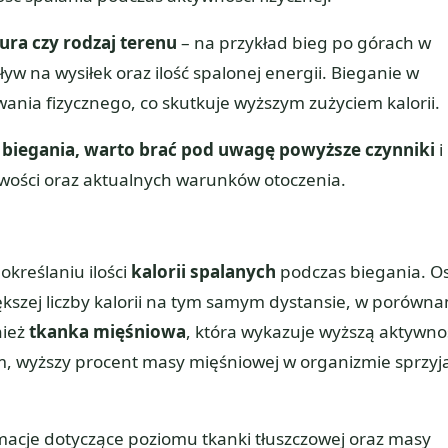
ra czy rodzaj terenu
– na przykład bieg po górach w
w na wysiłek oraz ilość spalonej energii. Bieganie w
a fizycznego, co skutkuje wyższym zużyciem kalorii.
s biegania, warto brać pod uwagę powyższe czynniki
i
wości oraz aktualnych warunków otoczenia.
określaniu ilości
kalorii spalanych
podczas biegania. O
ększej liczby kalorii na tym samym dystansie, w porówna
nież
tkanka mięśniowa
, która wykazuje wyższą aktywno
ym, wyższy procent masy mięśniowej w organizmie sprzyj
macje dotyczące poziomu tkanki tłuszczowej oraz masy