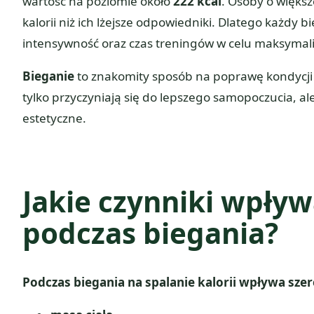
wartość na poziomie około
222 kcal
. Osoby o większ
kalorii niż ich lżejsze odpowiedniki. Dlatego każdy 
intensywność oraz czas treningów w celu maksymaliz
Bieganie
to znakomity sposób na poprawę kondycji fi
tylko przyczyniają się do lepszego samopoczucia, al
estetyczne.
Jakie czynniki wpływa
podczas biegania?
Podczas biegania na spalanie kalorii wpływa sz