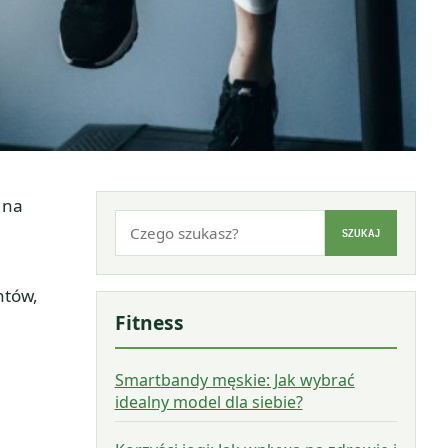
 na
Szukaj:
SZUKAJ
ntów,
Fitness
Smartbandy męskie: Jak wybrać
idealny model dla siebie?