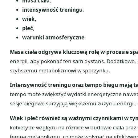
masa ciała
,
intensywność treningu
,
wiek
,
płeć
,
warunki atmosferyczne
.
Masa ciała odgrywa kluczową rolę w procesie spa
energii, aby pokonać ten sam dystans. Dodatkowo,
szybszemu metabolizmowi w spoczynku.
Intensywność treningu oraz tempo biegu mają tak
tempo może zwiększyć wydatki energetyczne nawe
sesje biegowe sprzyjają większemu zużyciu energii,
Wiek i płeć również są ważnymi czynnikami w ty
kobiety ze względu na różnice w budowie ciała oraz
tempa metabolizmu, co może wpłynąć na efektywnoś