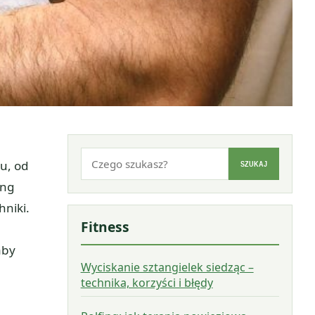
Szukaj:
tu, od
SZUKAJ
ing
niki.
Fitness
aby
Wyciskanie sztangielek siedząc –
technika, korzyści i błędy