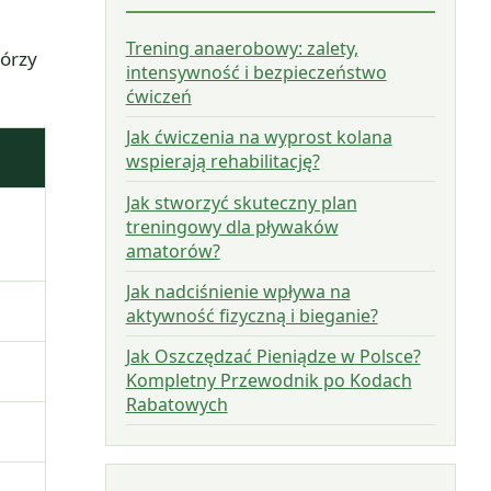
Trening anaerobowy: zalety,
tórzy
intensywność i bezpieczeństwo
ćwiczeń
Jak ćwiczenia na wyprost kolana
wspierają rehabilitację?
Jak stworzyć skuteczny plan
treningowy dla pływaków
amatorów?
Jak nadciśnienie wpływa na
aktywność fizyczną i bieganie?
Jak Oszczędzać Pieniądze w Polsce?
Kompletny Przewodnik po Kodach
Rabatowych