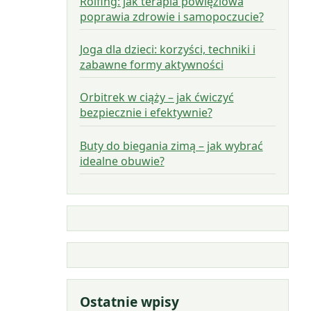
Rolfing: jak terapia powięziowa
poprawia zdrowie i samopoczucie?
Joga dla dzieci: korzyści, techniki i
zabawne formy aktywności
Orbitrek w ciąży – jak ćwiczyć
bezpiecznie i efektywnie?
Buty do biegania zimą – jak wybrać
idealne obuwie?
Ostatnie wpisy