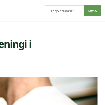
Szukaj:
SZUKAJ
eningi i