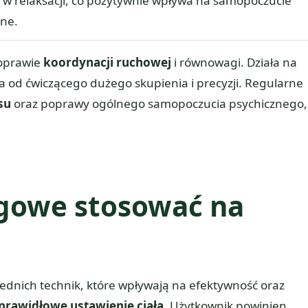
w relaksacji, co pozytywnie wpływa na samopoczucie
zne.
poprawie
koordynacji ruchowej
i równowagi. Działa na
a od ćwiczącego dużego skupienia i precyzji. Regularne
su
oraz poprawy ogólnego samopoczucia psychicznego,
ingowe stosować na
dnich technik, które wpływają na efektywność oraz
prawidłowe ustawienie ciała
. Użytkownik powinien