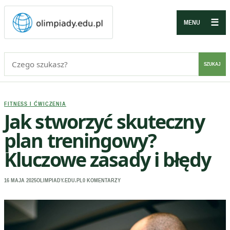
☰
MENU
Szukaj:
SZUKAJ
FITNESS I ĆWICZENIA
Jak stworzyć skuteczny
plan treningowy?
Kluczowe zasady i błędy
16 MAJA 2025
OLIMPIADY.EDU.PL
0 KOMENTARZY