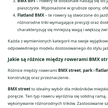
BMX dirt
– rowery te doskonale nadają się do j
piaszczyste. Wyposażone w grubsze opony, ofe
Flatland BMX
– te rowery są stworzone do jaz
różnorodne triki wymagające precyzji oraz do
charakteryzują się mniejszą wagą i większą zwr
Każda z wymienionych kategorii ma swoje wyjątkowe
odpowiedniego modelu dostosowanego do stylu jazd
Jakie są różnice między rowerami BMX stre
Różnice między rowerami
BMX street
,
park
i
flatla
konstrukcję oraz przeznaczenie.
BMX street
to idealny wybór dla miłośników miejski
poręcze. Ten typ roweru wyróżnia się solidną ramą, 
wykonywanie różnorodnych trików. Zastosowanie s