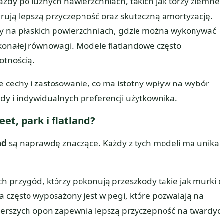
azdy po luźnych nawierzchniach, takich jak torzy ziemne
rują lepszą przyczepność oraz skuteczną amortyzację.
dy na płaskich powierzchniach, gdzie można wykonywać
skonałej równowagi. Modele flatlandowe często
otnością.
 cechy i zastosowanie, co ma istotny wpływ na wybór
y i indywidualnych preferencji użytkownika.
et, park i flatland?
nd
są naprawdę znaczące. Każdy z tych modeli ma unika
ch przygód, którzy pokonują przeszkody takie jak murki 
a często wyposażony jest w pegi, które pozwalają na
zerszych opon zapewnia lepszą przyczepność na twardy