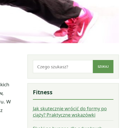
Szukaj:
SZUKAJ
kich
Fitness
w,
ru. W
Jak skutecznie wrócić do formy po
 z
ciąży? Praktyczne wskazówki