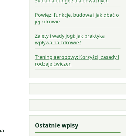
Skoki na bungee dla odważnych
Powięź: funkcje, budowa i jak dbać o
jej zdrowie
Zalety i wady jogi: jak praktyka
wpływa na zdrowie?
Trening aerobowy: Korzyści, zasady i
rodzaje ćwiczeń
Ostatnie wpisy
na