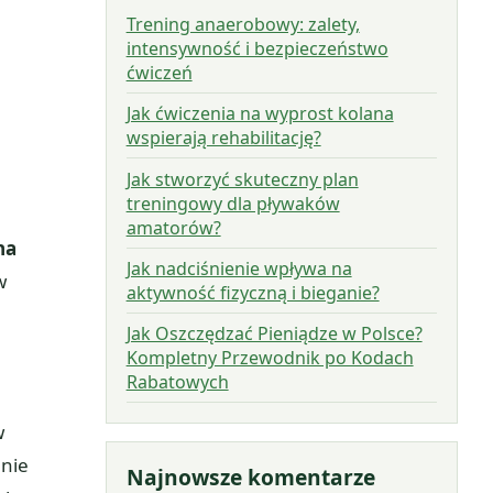
Trening anaerobowy: zalety,
intensywność i bezpieczeństwo
ćwiczeń
Jak ćwiczenia na wyprost kolana
wspierają rehabilitację?
Jak stworzyć skuteczny plan
treningowy dla pływaków
amatorów?
na
Jak nadciśnienie wpływa na
w
aktywność fizyczną i bieganie?
Jak Oszczędzać Pieniądze w Polsce?
Kompletny Przewodnik po Kodach
Rabatowych
w
nie
Najnowsze komentarze