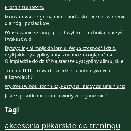
Praca z trenerem.
Monster walk z gumą mini band – skuteczne ćwiczenie
dla nóg i pośladków
Wiosłowanie sztangą podchwytem – technika, korzyści
i wskazówki
Dyscypliny olimpijskie letnie. Współczesność i dziś,
czyli jakie dyscypliny antyczne można oglądać na
Olimpiadzie do dziś? Najstarsze dyscypliny olimpijskie
Trening HIIT: Co warto wiedzieć o intensywnych
interwałach?
Wykroki w bok: technika, korzyści i błędy do uniknięcia
Jakie są skutki niedoboru wody w organizmie?
Tagi
akcesoria piłkarskie do treningu