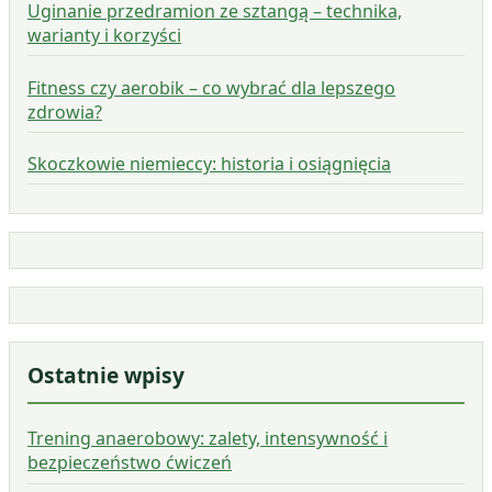
Uginanie przedramion ze sztangą – technika,
warianty i korzyści
Fitness czy aerobik – co wybrać dla lepszego
zdrowia?
Skoczkowie niemieccy: historia i osiągnięcia
Ostatnie wpisy
Trening anaerobowy: zalety, intensywność i
bezpieczeństwo ćwiczeń