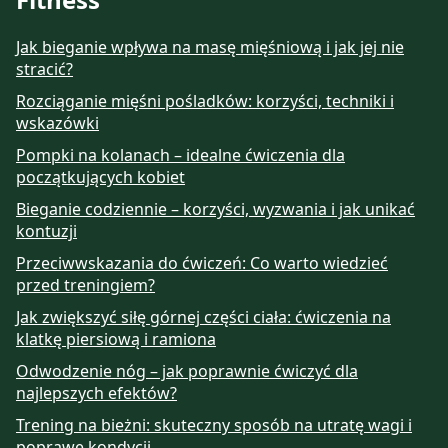
Jak bieganie wpływa na masę mięśniową i jak jej nie
stracić?
Rozciąganie mięśni pośladków: korzyści, techniki i
wskazówki
Pompki na kolanach – idealne ćwiczenia dla
początkujących kobiet
Bieganie codziennie – korzyści, wyzwania i jak unikać
kontuzji
Przeciwwskazania do ćwiczeń: Co warto wiedzieć
przed treningiem?
Jak zwiększyć siłę górnej części ciała: ćwiczenia na
klatkę piersiową i ramiona
Odwodzenie nóg – jak poprawnie ćwiczyć dla
najlepszych efektów?
Trening na bieżni: skuteczny sposób na utratę wagi i
poprawę kondycji