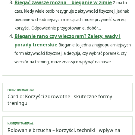
Biegać zawsze można – bieganie w zimie
Zima to
czas, kiedy wiele osób rezygnuje z aktywności fizycznej, jednak
bieganie w chłodniejszych miesiącach może przynieść szereg
korzyści. Odpowiednie przygotowanie, dobór...
Bieganie rano czy wieczorem? Zalety, wady i
porady trenerskie
Bieganie to jedna z najpopularniejszych
form aktywności fizycznej, a decyzja, czy wybrać poranek, czy
wieczór na trening, może znacząco wpłynąć na nasze...
Nawigacja
POPRZEDNI MATERIAŁ
wpisu
Cardio: Korzyści zdrowotne i skuteczne formy
treningu
NASTĘPNY MATERIAŁ
Rolowanie brzucha – korzyści, techniki i wpływ na