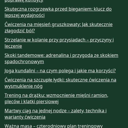
Skuteczna rozgrzewka przed bieganiem: klucz do
lepszej wydajności
Ćwiczenia na mięsień gruszkowaty: Jak skutecznie
złagodzić ból?
Strzelanie w kolanie przy przysiadach – przyczyny i
leczenie
Skoki tandemowe: adrenalina i przygoda ze skokiem
spadochronowym
Joga kundalini – na czym polega i jakie ma korzyści?
Ćwiczenia na szczupłe łydki: skuteczne ćwiczenia na
wysmuklenie nóg
Trening na drążku: wzmocnienie mięśni ramion,
pleców i klatki piersiowej
Martwy ciąg na jednej nodze – zalety, technika i
warianty ćwiczenia
Ważna masa – czterodniowy plan treningowy