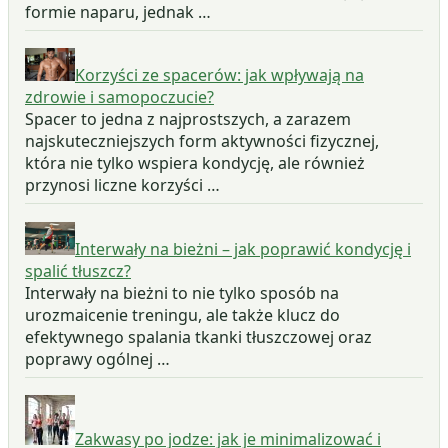
formie naparu, jednak …
Korzyści ze spacerów: jak wpływają na
zdrowie i samopoczucie?
Spacer to jedna z najprostszych, a zarazem
najskuteczniejszych form aktywności fizycznej,
która nie tylko wspiera kondycję, ale również
przynosi liczne korzyści …
Interwały na bieżni – jak poprawić kondycję i
spalić tłuszcz?
Interwały na bieżni to nie tylko sposób na
urozmaicenie treningu, ale także klucz do
efektywnego spalania tkanki tłuszczowej oraz
poprawy ogólnej …
Zakwasy po jodze: jak je minimalizować i