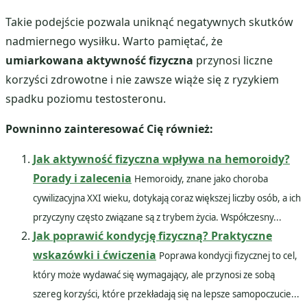
Takie podejście pozwala uniknąć negatywnych skutków
nadmiernego wysiłku. Warto pamiętać, że
umiarkowana aktywność fizyczna
przynosi liczne
korzyści zdrowotne i nie zawsze wiąże się z ryzykiem
spadku poziomu testosteronu.
Powninno zainteresować Cię również:
Jak aktywność fizyczna wpływa na hemoroidy?
Porady i zalecenia
Hemoroidy, znane jako choroba
cywilizacyjna XXI wieku, dotykają coraz większej liczby osób, a ich
przyczyny często związane są z trybem życia. Współczesny...
Jak poprawić kondycję fizyczną? Praktyczne
wskazówki i ćwiczenia
Poprawa kondycji fizycznej to cel,
który może wydawać się wymagający, ale przynosi ze sobą
szereg korzyści, które przekładają się na lepsze samopoczucie...