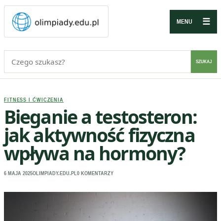
☰
MENU
Szukaj:
SZUKAJ
FITNESS I ĆWICZENIA
Bieganie a testosteron:
jak aktywność fizyczna
wpływa na hormony?
6 MAJA 2025
OLIMPIADY.EDU.PL
0 KOMENTARZY