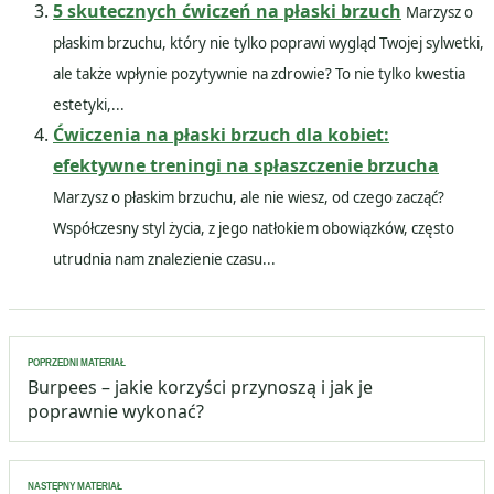
5 skutecznych ćwiczeń na płaski brzuch
Marzysz o
płaskim brzuchu, który nie tylko poprawi wygląd Twojej sylwetki,
ale także wpłynie pozytywnie na zdrowie? To nie tylko kwestia
estetyki,...
Ćwiczenia na płaski brzuch dla kobiet:
efektywne treningi na spłaszczenie brzucha
Marzysz o płaskim brzuchu, ale nie wiesz, od czego zacząć?
Współczesny styl życia, z jego natłokiem obowiązków, często
utrudnia nam znalezienie czasu...
Nawigacja
POPRZEDNI MATERIAŁ
wpisu
Burpees – jakie korzyści przynoszą i jak je
poprawnie wykonać?
NASTĘPNY MATERIAŁ