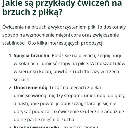
Jakie są przykłady ćwiczeń na
brzuch z piłką?
Ćwiczenia na brzuch z wykorzystaniem piłki to doskonały
sposób na wzmocnienie mięśni core oraz zwiększenie
stabilności. Oto kilka interesujących propozycji:
Spięcia brzucha
: Połóż się na plecach, zegnij nogi
w kolanach i umieść stopy na piłce. Wznosząc tułów
w kierunku kolan, powtórz ruch 16 razy w trzech
seriach.
Unoszenie nóg
: Leżąc na plecach z piłką
umiejscowioną między stopami, unieś nogi do góry,
a następnie powoli je opuszczaj, starając się nie
dotykać podłoża. To ćwiczenie skutecznie angażuje
dolne partie mięśni brzucha.
Przekazywanie piłki
: Usiądź na ziemi z