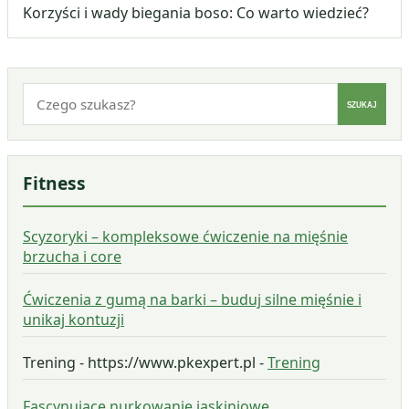
Korzyści i wady biegania boso: Co warto wiedzieć?
Szukaj:
SZUKAJ
Fitness
Scyzoryki – kompleksowe ćwiczenie na mięśnie
brzucha i core
Ćwiczenia z gumą na barki – buduj silne mięśnie i
unikaj kontuzji
Trening - https://www.pkexpert.pl -
Trening
Fascynujące nurkowanie jaskiniowe