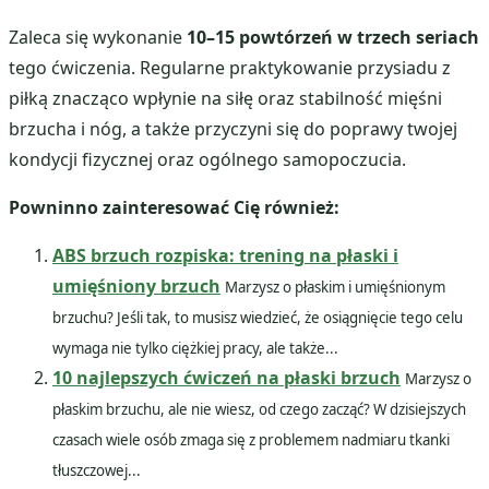
Zaleca się wykonanie
10–15 powtórzeń w trzech seriach
tego ćwiczenia. Regularne praktykowanie przysiadu z
piłką znacząco wpłynie na siłę oraz stabilność mięśni
brzucha i nóg, a także przyczyni się do poprawy twojej
kondycji fizycznej oraz ogólnego samopoczucia.
Powninno zainteresować Cię również:
ABS brzuch rozpiska: trening na płaski i
umięśniony brzuch
Marzysz o płaskim i umięśnionym
brzuchu? Jeśli tak, to musisz wiedzieć, że osiągnięcie tego celu
wymaga nie tylko ciężkiej pracy, ale także...
10 najlepszych ćwiczeń na płaski brzuch
Marzysz o
płaskim brzuchu, ale nie wiesz, od czego zacząć? W dzisiejszych
czasach wiele osób zmaga się z problemem nadmiaru tkanki
tłuszczowej...