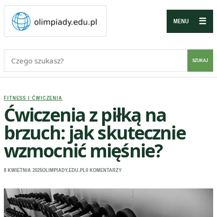
☰
MENU
Szukaj:
SZUKAJ
FITNESS I ĆWICZENIA
Ćwiczenia z piłką na
brzuch: jak skutecznie
wzmocnić mięśnie?
8 KWIETNIA 2025
OLIMPIADY.EDU.PL
0 KOMENTARZY