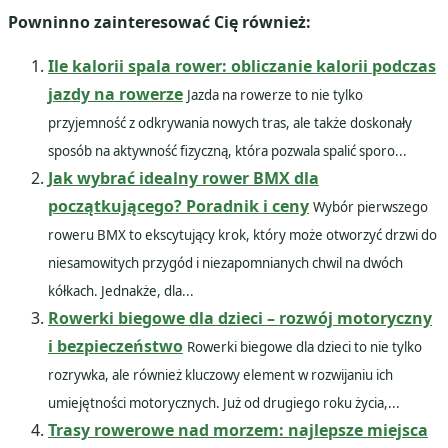
Powninno zainteresować Cię również:
Ile kalorii spala rower: obliczanie kalorii podczas
jazdy na rowerze
Jazda na rowerze to nie tylko
przyjemność z odkrywania nowych tras, ale także doskonały
sposób na aktywność fizyczną, która pozwala spalić sporo...
Jak wybrać idealny rower BMX dla
początkującego? Poradnik i ceny
Wybór pierwszego
roweru BMX to ekscytujący krok, który może otworzyć drzwi do
niesamowitych przygód i niezapomnianych chwil na dwóch
kółkach. Jednakże, dla...
Rowerki biegowe dla dzieci – rozwój motoryczny
i bezpieczeństwo
Rowerki biegowe dla dzieci to nie tylko
rozrywka, ale również kluczowy element w rozwijaniu ich
umiejętności motorycznych. Już od drugiego roku życia,...
Trasy rowerowe nad morzem: najlepsze miejsca