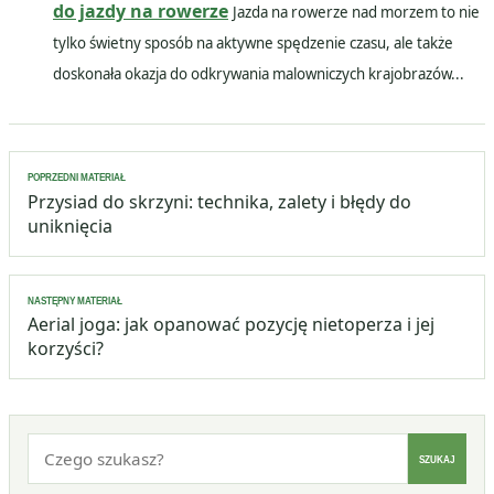
do jazdy na rowerze
Jazda na rowerze nad morzem to nie
tylko świetny sposób na aktywne spędzenie czasu, ale także
doskonała okazja do odkrywania malowniczych krajobrazów...
Nawigacja
POPRZEDNI MATERIAŁ
wpisu
Przysiad do skrzyni: technika, zalety i błędy do
uniknięcia
NASTĘPNY MATERIAŁ
Aerial joga: jak opanować pozycję nietoperza i jej
korzyści?
Szukaj:
SZUKAJ