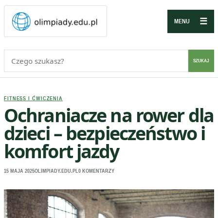
☰
MENU
Szukaj:
SZUKAJ
FITNESS I ĆWICZENIA
Ochraniacze na rower dla
dzieci – bezpieczeństwo i
komfort jazdy
15 MAJA 2025
OLIMPIADY.EDU.PL
0 KOMENTARZY