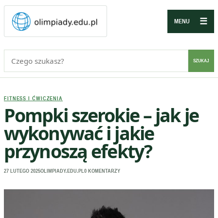
☰
MENU
Szukaj:
SZUKAJ
FITNESS I ĆWICZENIA
Pompki szerokie – jak je
wykonywać i jakie
przynoszą efekty?
27 LUTEGO 2025
OLIMPIADY.EDU.PL
0 KOMENTARZY