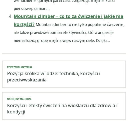
wzmocnienie górnych partii ciała. Angażując mięśnie klatki
piersiowej, ramion...
Mountain climber – co to za ćwiczenie i jakie ma
korzyści?
Mountain climber to nie tylko popularne ćwiczenie,
ale także prawdziwa bomba efektywności, która angażuje
niemal każdą grupę mięśniową w naszym ciele. Dzięki...
Nawigacja
POPRZEDNI MATERIAŁ
wpisu
Pozycja królika w jodze: technika, korzyści i
przeciwwskazania
NASTĘPNY MATERIAŁ
Korzyści i efekty ćwiczeń na wioślarzu dla zdrowia i
kondycji