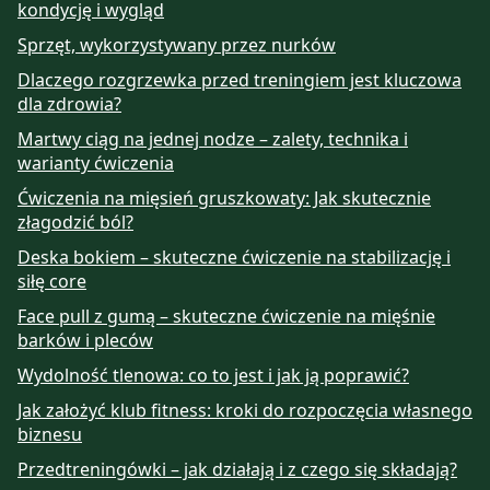
kondycję i wygląd
Sprzęt, wykorzystywany przez nurków
Dlaczego rozgrzewka przed treningiem jest kluczowa
dla zdrowia?
Martwy ciąg na jednej nodze – zalety, technika i
warianty ćwiczenia
Ćwiczenia na mięsień gruszkowaty: Jak skutecznie
złagodzić ból?
Deska bokiem – skuteczne ćwiczenie na stabilizację i
siłę core
Face pull z gumą – skuteczne ćwiczenie na mięśnie
barków i pleców
Wydolność tlenowa: co to jest i jak ją poprawić?
Jak założyć klub fitness: kroki do rozpoczęcia własnego
biznesu
Przedtreningówki – jak działają i z czego się składają?