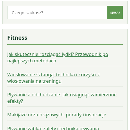
Szukaj:
SZUKAJ
Fitness
Jak skutecznie rozciągać łydki? Przewodnik po
najlepszych metodach
Wiosłowanie sztangą: technika i korzyści z
wiosłowania na treningu
Pływanie a odchudzanie: Jak osiągnąć zamierzone
efekty?
Makijaże oczu brązowych: porady i inspiracje
Pływanie żabką: zalety i technika pływania