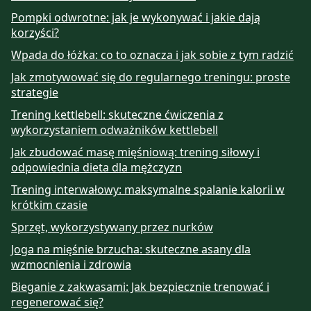
Pompki odwrotne: jak je wykonywać i jakie dają
korzyści?
Wpada do łóżka: co to oznacza i jak sobie z tym radzić
Jak zmotywować się do regularnego treningu: proste
strategie
Trening kettlebell: skuteczne ćwiczenia z
wykorzystaniem odważników kettlebell
Jak zbudować masę mięśniową: trening siłowy i
odpowiednia dieta dla mężczyzn
Trening interwałowy: maksymalne spalanie kalorii w
krótkim czasie
Sprzęt, wykorzystywany przez nurków
Joga na mięśnie brzucha: skuteczne asany dla
wzmocnienia i zdrowia
Bieganie z zakwasami: Jak bezpiecznie trenować i
regenerować się?