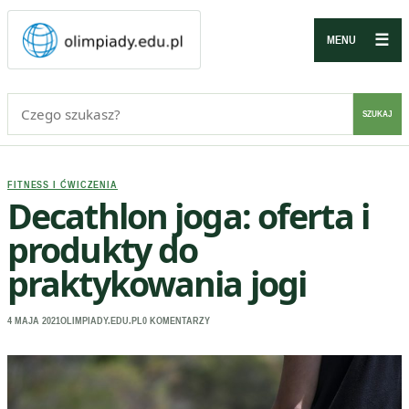
☰
MENU
Szukaj:
SZUKAJ
FITNESS I ĆWICZENIA
Decathlon joga: oferta i
produkty do
praktykowania jogi
4 MAJA 2021
OLIMPIADY.EDU.PL
0 KOMENTARZY