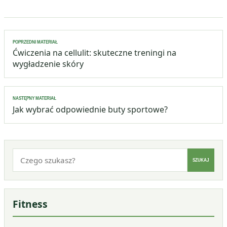
Nawigacja
POPRZEDNI MATERIAŁ
wpisu
Ćwiczenia na cellulit: skuteczne treningi na
wygładzenie skóry
NASTĘPNY MATERIAŁ
Jak wybrać odpowiednie buty sportowe?
Szukaj:
SZUKAJ
Fitness