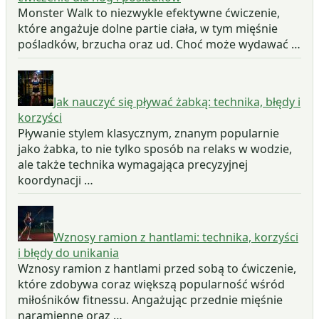
Monster Walk to niezwykle efektywne ćwiczenie,
które angażuje dolne partie ciała, w tym mięśnie
pośladków, brzucha oraz ud. Choć może wydawać …
Jak nauczyć się pływać żabką: technika, błędy i
korzyści
Pływanie stylem klasycznym, znanym popularnie
jako żabka, to nie tylko sposób na relaks w wodzie,
ale także technika wymagająca precyzyjnej
koordynacji …
Wznosy ramion z hantlami: technika, korzyści
i błędy do unikania
Wznosy ramion z hantlami przed sobą to ćwiczenie,
które zdobywa coraz większą popularność wśród
miłośników fitnessu. Angażując przednie mięśnie
naramienne oraz …