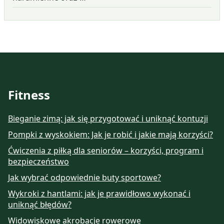
Fitness
Bieganie zimą: jak się przygotować i uniknąć kontuzji
Pompki z wyskokiem: Jak je robić i jakie mają korzyści?
Ćwiczenia z piłką dla seniorów – korzyści, program i
bezpieczeństwo
Jak wybrać odpowiednie buty sportowe?
Wykroki z hantlami: jak je prawidłowo wykonać i
uniknąć błędów?
Widowiskowe akrobacje rowerowe