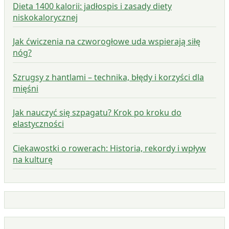
Dieta 1400 kalorii: jadłospis i zasady diety
niskokalorycznej
Jak ćwiczenia na czworogłowe uda wspierają siłę
nóg?
Szrugsy z hantlami – technika, błędy i korzyści dla
mięśni
Jak nauczyć się szpagatu? Krok po kroku do
elastyczności
Ciekawostki o rowerach: Historia, rekordy i wpływ
na kulturę