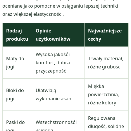
oceniane jako pomocne w osiąganiu lepszej techniki
oraz większej elastyczności.
Rodzaj
Opinie
Najważniejsze
produktu
użytkowników
cechy
Wysoka jakość i
Maty do
Trwały materiał,
komfort, dobra
jogi
różne grubości
przyczepność
Miękka
Bloki do
Ułatwiają
powierzchnia,
jogi
wykonanie asan
różne kolory
Regulowana
Paski do
Wszechstronność i
długość, solidne
jogi
wygoda