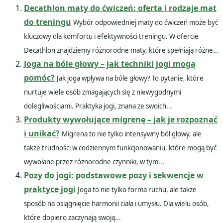
Decathlon maty do ćwiczeń: oferta i rodzaje mat
do treningu
Wybór odpowiedniej maty do ćwiczeń może być
kluczowy dla komfortu i efektywności treningu. W ofercie
Decathlon znajdziemy różnorodne maty, które spełniają różne...
Joga na bóle głowy – jak techniki jogi mogą
pomóc?
Jak joga wpływa na bóle głowy? To pytanie, które
nurtuje wiele osób zmagających się z niewygodnymi
dolegliwościami. Praktyka jogi, znana ze swoich...
Produkty wywołujące migrenę – jak je rozpoznać
i unikać?
Migrena to nie tylko intensywny ból głowy, ale
także trudności w codziennym funkcjonowaniu, które mogą być
wywołane przez różnorodne czynniki, w tym...
Pozy do jogi: podstawowe pozy i sekwencje w
praktyce jogi
Joga to nie tylko forma ruchu, ale także
sposób na osiągnięcie harmonii ciała i umysłu. Dla wielu osób,
które dopiero zaczynają swoją...