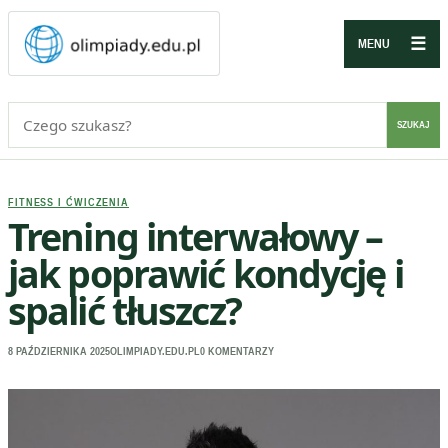
☰
MENU
Szukaj:
SZUKAJ
FITNESS I ĆWICZENIA
Trening interwałowy –
jak poprawić kondycję i
spalić tłuszcz?
8 PAŹDZIERNIKA 2025
OLIMPIADY.EDU.PL
0 KOMENTARZY