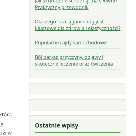
Jak skutecznie schudnąć na siłowni?
Praktyczny przewodnik
Dlaczego rozciąganie nóg jest
kluczowe dla zdrowia i elastyczności?
Popularne rajdy samochodowe
Ból barku: przyczyny, objawy i
skuteczne leczenie oraz ćwiczenia
którą
ry
Ostatnie wpisy
dzi w