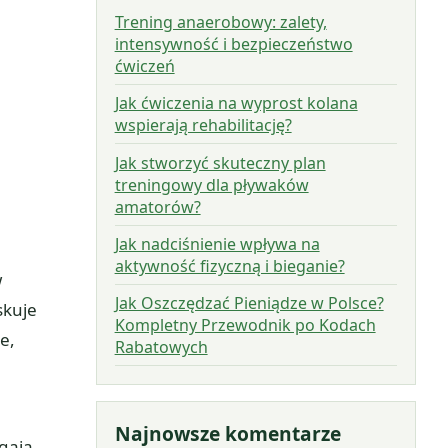
Trening anaerobowy: zalety,
intensywność i bezpieczeństwo
ćwiczeń
Jak ćwiczenia na wyprost kolana
wspierają rehabilitację?
Jak stworzyć skuteczny plan
treningowy dla pływaków
amatorów?
Jak nadciśnienie wpływa na
aktywność fizyczną i bieganie?
w
Jak Oszczędzać Pieniądze w Polsce?
skuje
Kompletny Przewodnik po Kodach
e,
Rabatowych
Najnowsze komentarze
gają