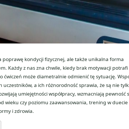
 poprawę kondycji fizycznej, ale także unikalna forma
. Każdy z nas zna chwile, kiedy brak motywacji potrafi
do ćwiczeń może diametralnie odmienić tę sytuację. Wsp
h uczestników, a ich różnorodność sprawia, że są nie tyl
ozwijają umiejętności współpracy, wzmacniają pewność s
e od wieku czy poziomu zaawansowania, trening w duecie
ormy i zdrowia.