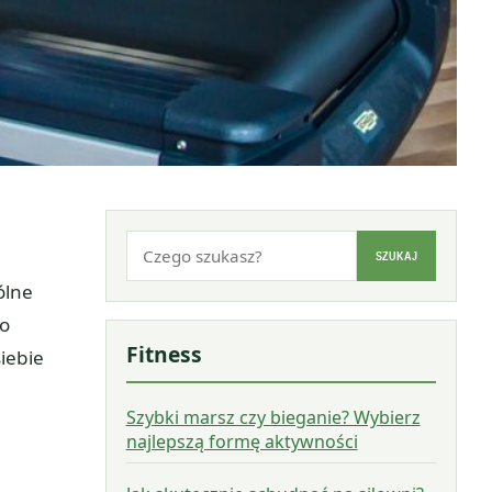
Szukaj:
SZUKAJ
ólne
ko
Fitness
iebie
Szybki marsz czy bieganie? Wybierz
najlepszą formę aktywności