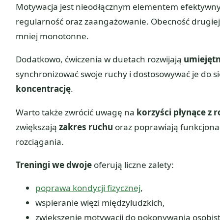
Motywacja jest nieodłącznym elementem efektywnyc
regularność oraz zaangażowanie. Obecność drugiej o
mniej monotonne.
Dodatkowo, ćwiczenia w duetach rozwijają
umiejęt
synchronizować swoje ruchy i dostosowywać je do s
koncentrację
.
Warto także zwrócić uwagę na
korzyści płynące z 
zwiększają
zakres ruchu
oraz poprawiają funkcjona
rozciągania.
Treningi we dwoje
oferują liczne zalety:
poprawa kondycji fizycznej
,
wspieranie więzi międzyludzkich,
zwiększenie motywacji do pokonywania osobist