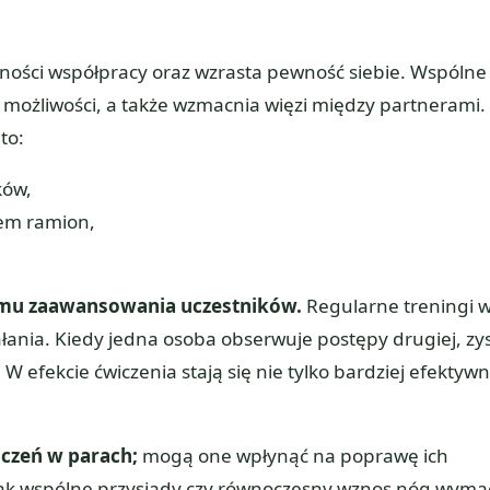
tności współpracy oraz wzrasta pewność siebie. Wspólne
możliwości, a także wzmacnia więzi między partnerami.
to:
ków,
em ramion,
iomu zaawansowania uczestników.
Regularne treningi 
ania. Kiedy jedna osoba obserwuje postępy drugiej, zy
efekcie ćwiczenia stają się nie tylko bardziej efektywn
czeń w parach;
mogą one wpłynąć na poprawę ich
 jak wspólne przysiady czy równoczesny wznos nóg wyma