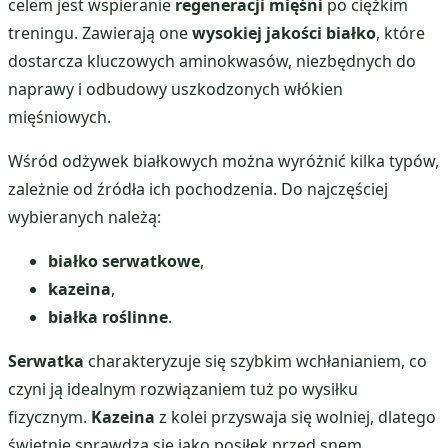
celem jest wspieranie
regeneracji mięśni
po ciężkim
treningu. Zawierają one
wysokiej jakości białko
, które
dostarcza kluczowych aminokwasów, niezbędnych do
naprawy i odbudowy uszkodzonych włókien
mięśniowych.
Wśród odżywek białkowych można wyróżnić kilka typów,
zależnie od źródła ich pochodzenia. Do najczęściej
wybieranych należą:
białko serwatkowe
,
kazeina
,
białka roślinne
.
Serwatka
charakteryzuje się szybkim wchłanianiem, co
czyni ją idealnym rozwiązaniem tuż po wysiłku
fizycznym.
Kazeina
z kolei przyswaja się wolniej, dlatego
świetnie sprawdza się jako posiłek przed snem.