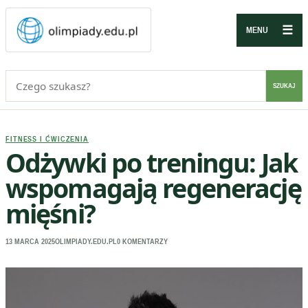
☰
MENU
Szukaj:
SZUKAJ
FITNESS I ĆWICZENIA
Odżywki po treningu: Jak
wspomagają regenerację
mięśni?
13 MARCA 2025
OLIMPIADY.EDU.PL
0 KOMENTARZY