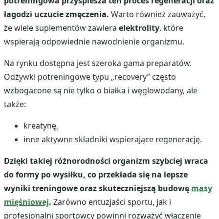
potreningowa przyspiesza ten proces regeneracji oraz
łagodzi uczucie zmęczenia.
Warto również zauważyć,
że wiele suplementów zawiera
elektrolity
, które
wspierają odpowiednie nawodnienie organizmu.
Na rynku dostępna jest szeroka gama preparatów.
Odżywki potreningowe typu „recovery” często
wzbogacone są nie tylko o białka i węglowodany, ale
także:
kreatynę,
inne aktywne składniki wspierające regenerację.
Dzięki takiej różnorodności organizm szybciej wraca
do formy po wysiłku, co przekłada się na lepsze
wyniki treningowe oraz skuteczniejszą budowę
masy
mięśniowej
.
Zarówno entuzjaści sportu, jak i
profesjonalni sportowcy powinni rozważyć włączenie