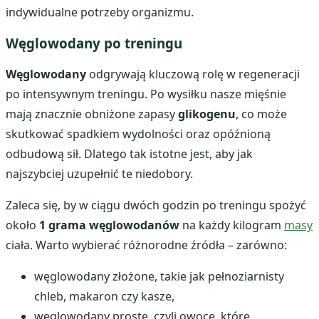
indywidualne potrzeby organizmu.
Węglowodany po treningu
Węglowodany
odgrywają kluczową rolę w regeneracji
po intensywnym treningu. Po wysiłku nasze mięśnie
mają znacznie obniżone zapasy
glikogenu
, co może
skutkować spadkiem wydolności oraz opóźnioną
odbudową sił. Dlatego tak istotne jest, aby jak
najszybciej uzupełnić te niedobory.
Zaleca się, by w ciągu dwóch godzin po treningu spożyć
około
1 grama węglowodanów
na każdy kilogram
masy
ciała. Warto wybierać różnorodne źródła – zarówno:
węglowodany złożone, takie jak pełnoziarnisty
chleb, makaron czy kasze,
węglowodany proste, czyli owoce, które