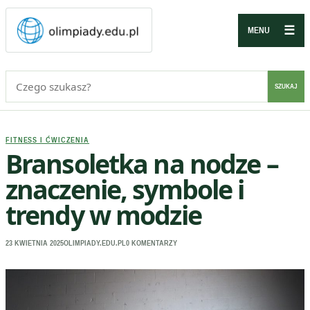
☰
MENU
Szukaj:
SZUKAJ
FITNESS I ĆWICZENIA
Bransoletka na nodze –
znaczenie, symbole i
trendy w modzie
23 KWIETNIA 2025
OLIMPIADY.EDU.PL
0 KOMENTARZY