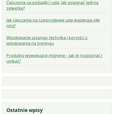
Ćwiczenia na pośladki i uda: Jak osiągnąć jędrną
sylwetkę?
Jak ćwiczenia na czworogłowe uda wspierają siłę
nóg?
Wiosłowanie sztangą: technika i korzyści z
wiosłowania na treningu
Produkty wywołujące migrenę – jak je rozpoznać i
unikać?
Ostatnie wpisy