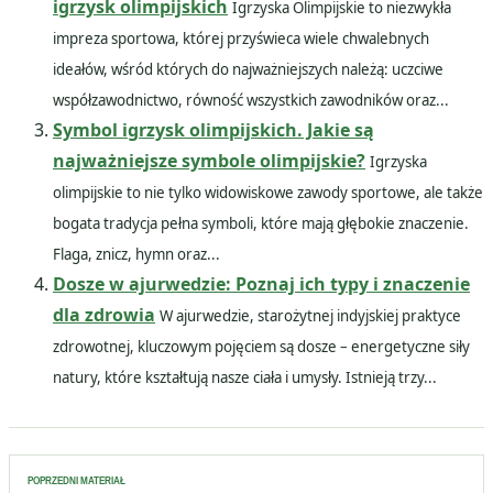
igrzysk olimpijskich
Igrzyska Olimpijskie to niezwykła
impreza sportowa, której przyświeca wiele chwalebnych
ideałów, wśród których do najważniejszych należą: uczciwe
współzawodnictwo, równość wszystkich zawodników oraz...
Symbol igrzysk olimpijskich. Jakie są
najważniejsze symbole olimpijskie?
Igrzyska
olimpijskie to nie tylko widowiskowe zawody sportowe, ale także
bogata tradycja pełna symboli, które mają głębokie znaczenie.
Flaga, znicz, hymn oraz...
Dosze w ajurwedzie: Poznaj ich typy i znaczenie
dla zdrowia
W ajurwedzie, starożytnej indyjskiej praktyce
zdrowotnej, kluczowym pojęciem są dosze – energetyczne siły
natury, które kształtują nasze ciała i umysły. Istnieją trzy...
Nawigacja
POPRZEDNI MATERIAŁ