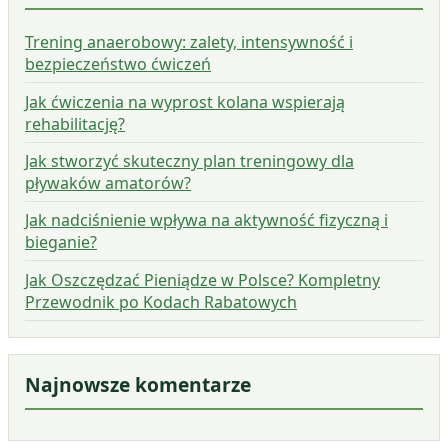
Trening anaerobowy: zalety, intensywność i
bezpieczeństwo ćwiczeń
Jak ćwiczenia na wyprost kolana wspierają
rehabilitację?
Jak stworzyć skuteczny plan treningowy dla
pływaków amatorów?
Jak nadciśnienie wpływa na aktywność fizyczną i
bieganie?
Jak Oszczędzać Pieniądze w Polsce? Kompletny
Przewodnik po Kodach Rabatowych
Najnowsze komentarze