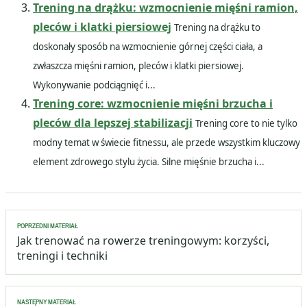
Trening na drążku: wzmocnienie mięśni ramion,
pleców i klatki piersiowej
Trening na drążku to
doskonały sposób na wzmocnienie górnej części ciała, a
zwłaszcza mięśni ramion, pleców i klatki piersiowej.
Wykonywanie podciągnięć i...
Trening core: wzmocnienie mięśni brzucha i
pleców dla lepszej stabilizacji
Trening core to nie tylko
modny temat w świecie fitnessu, ale przede wszystkim kluczowy
element zdrowego stylu życia. Silne mięśnie brzucha i...
Nawigacja
POPRZEDNI MATERIAŁ
wpisu
Jak trenować na rowerze treningowym: korzyści,
treningi i techniki
NASTĘPNY MATERIAŁ