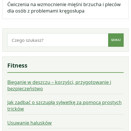
Ćwiczenia na wzmocnienie mięśni brzucha i pleców
dla osób z problemami kręgosłupa
Szukaj:
SZUKAJ
Fitness
Bieganie w deszczu – korzyści, przygotowanie i
bezpieczeństwo
Jak zadbać o szczupłą sylwetkę za pomocą prostych
tricków
Usuwanie halusków