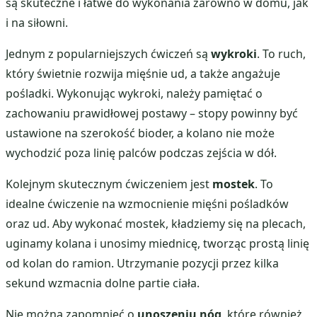
są skuteczne i łatwe do wykonania zarówno w domu, jak
i na siłowni.
Jednym z popularniejszych ćwiczeń są
wykroki
. To ruch,
który świetnie rozwija mięśnie ud, a także angażuje
pośladki. Wykonując wykroki, należy pamiętać o
zachowaniu prawidłowej postawy – stopy powinny być
ustawione na szerokość bioder, a kolano nie może
wychodzić poza linię palców podczas zejścia w dół.
Kolejnym skutecznym ćwiczeniem jest
mostek
. To
idealne ćwiczenie na wzmocnienie mięśni pośladków
oraz ud. Aby wykonać mostek, kładziemy się na plecach,
uginamy kolana i unosimy miednicę, tworząc prostą linię
od kolan do ramion. Utrzymanie pozycji przez kilka
sekund wzmacnia dolne partie ciała.
Nie można zapomnieć o
unoszeniu nóg
, które również