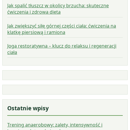
Jak spalić tłuszcz w okolicy brzucha: skuteczne
ćwiczenia i zdrowa dieta
Jak zwiększyć siłę górnej części ciała: ćwiczenia na
klatkę piersiową i ramiona
Joga restoratywna – klucz do relaksu i regeneracji
ciała
Ostatnie wpisy
Trening anaerobowy: zalety, intensywność i