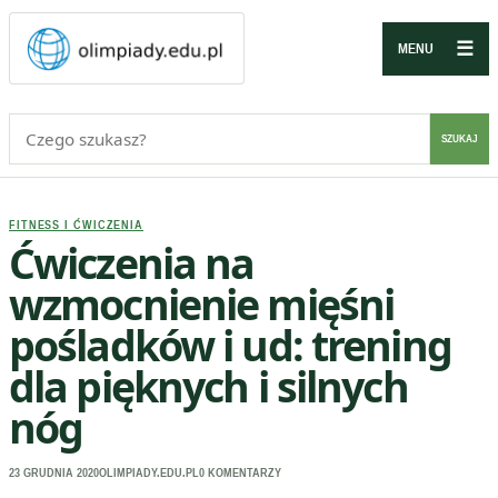
☰
MENU
Szukaj:
SZUKAJ
FITNESS I ĆWICZENIA
Ćwiczenia na
wzmocnienie mięśni
pośladków i ud: trening
dla pięknych i silnych
nóg
23 GRUDNIA 2020
OLIMPIADY.EDU.PL
0 KOMENTARZY