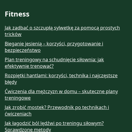
Fitness
Jak zadbać o szczupłą sylwetkę za pomocą prostych
tricków
Bieganie jesienią – korzyści, przygotowanie i
bezpieczeństwo
Plan treningowy na schudnięcie siłownia: jak
efektywnie trenować?
Rozpiętki hantlami: korzyści, technika i najczęstsze
błędy
Ćwiczenia dla mężczyzn w domu – skuteczne plany
treningowe
Jak zrobić mostek? Przewodnik po technikach i
ćwiczeniach
Jak łagodzić ból lędźwi po treningu siłowym?
Sprawdzone metody