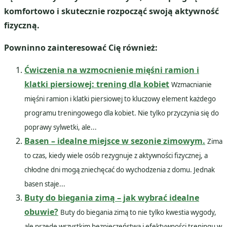
komfortowo i skutecznie rozpocząć swoją aktywność
fizyczną.
Powninno zainteresować Cię również:
Ćwiczenia na wzmocnienie mięśni ramion i
klatki piersiowej: trening dla kobiet
Wzmacnianie
mięśni ramion i klatki piersiowej to kluczowy element każdego
programu treningowego dla kobiet. Nie tylko przyczynia się do
poprawy sylwetki, ale...
Basen – idealne miejsce w sezonie zimowym.
Zima
to czas, kiedy wiele osób rezygnuje z aktywności fizycznej, a
chłodne dni mogą zniechęcać do wychodzenia z domu. Jednak
basen staje...
Buty do biegania zimą – jak wybrać idealne
obuwie?
Buty do biegania zimą to nie tylko kwestia wygody,
ale przede wszystkim bezpieczeństwa i efektywności treningu w