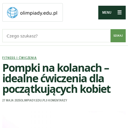
☰
MENU
Szukaj:
SZUKAJ
FITNESS I ĆWICZENIA
Pompki na kolanach –
idealne ćwiczenia dla
początkujących kobiet
27 MAJA 2025
OLIMPIADY.EDU.PL
0 KOMENTARZY