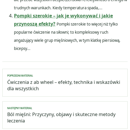
trudnych warunkach. Kiedy temperatura spada,...
Pompki szerokie – jak je wykonywać i jakie
przynoszą efekty?
Pompki szerokie to więcej niż tylko
popularne ćwiczenie na siłowni; to kompleksowy ruch
angażujący wiele grup mięśniowych, w tym klatkę piersiową,
bicepsy...
Nawigacja
POPRZEDNI MATERIAŁ
wpisu
Ćwiczenia z ab wheel – efekty, technika i wskazówki
dla wszystkich
NASTĘPNY MATERIAŁ
Ból mięśni: Przyczyny, objawy i skuteczne metody
leczenia