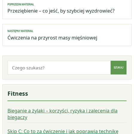
Nawigacja
POPRZEDNI MATERIAŁ
wpisu
Przeziębienie – co jeść, by szybciej wyzdrowieć?
NASTĘPNY MATERIAŁ
Ćwiczenia na przyrost masy mięśniowej
Szukaj:
SZUKAJ
Fitness
Bieganie a żylaki – korzyści, ryzyka i zalecenia dla
biegaczy
Skip C: Co to za ćwiczenie i jak poprawia technikę