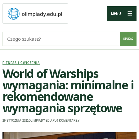
☰
MENU
Szukaj:
SZUKAJ
FITNESS I ĆWICZENIA
World of Warships
wymagania: minimalne i
rekomendowane
wymagania sprzętowe
29 STYCZNIA 2021
OLIMPIADY.EDU.PL
0 KOMENTARZY