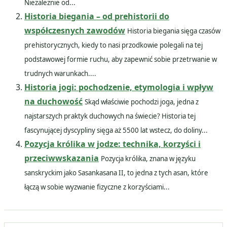
Niezależnie od...
Historia biegania – od prehistorii do
współczesnych zawodów
Historia biegania sięga czasów
prehistorycznych, kiedy to nasi przodkowie polegali na tej
podstawowej formie ruchu, aby zapewnić sobie przetrwanie w
trudnych warunkach....
Historia jogi: pochodzenie, etymologia i wpływ
na duchowość
Skąd właściwie pochodzi joga, jedna z
najstarszych praktyk duchowych na świecie? Historia tej
fascynującej dyscypliny sięga aż 5500 lat wstecz, do doliny...
Pozycja królika w jodze: technika, korzyści i
przeciwwskazania
Pozycja królika, znana w języku
sanskryckim jako Sasankasana II, to jedna z tych asan, które
łączą w sobie wyzwanie fizyczne z korzyściami...