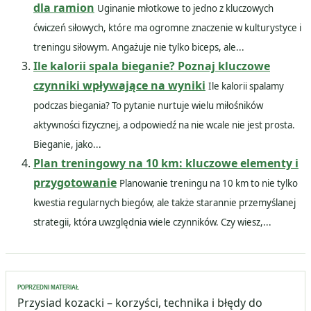
dla ramion
Uginanie młotkowe to jedno z kluczowych
ćwiczeń siłowych, które ma ogromne znaczenie w kulturystyce i
treningu siłowym. Angażuje nie tylko biceps, ale...
Ile kalorii spala bieganie? Poznaj kluczowe
czynniki wpływające na wyniki
Ile kalorii spalamy
podczas biegania? To pytanie nurtuje wielu miłośników
aktywności fizycznej, a odpowiedź na nie wcale nie jest prosta.
Bieganie, jako...
Plan treningowy na 10 km: kluczowe elementy i
przygotowanie
Planowanie treningu na 10 km to nie tylko
kwestia regularnych biegów, ale także starannie przemyślanej
strategii, która uwzględnia wiele czynników. Czy wiesz,...
Nawigacja
POPRZEDNI MATERIAŁ
wpisu
Przysiad kozacki – korzyści, technika i błędy do