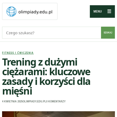
☰
MENU
Szukaj:
SZUKAJ
FITNESS I ĆWICZENIA
Trening z dużymi
ciężarami: kluczowe
zasady i korzyści dla
mięśni
4 KWIETNIA 2025
OLIMPIADY.EDU.PL
0 KOMENTARZY