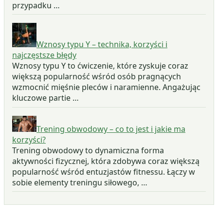
przypadku …
Wznosy typu Y – technika, korzyści i
najczęstsze błędy
Wznosy typu Y to ćwiczenie, które zyskuje coraz
większą popularność wśród osób pragnących
wzmocnić mięśnie pleców i naramienne. Angażując
kluczowe partie …
Trening obwodowy – co to jest i jakie ma
korzyści?
Trening obwodowy to dynamiczna forma
aktywności fizycznej, która zdobywa coraz większą
popularność wśród entuzjastów fitnessu. Łączy w
sobie elementy treningu siłowego, …