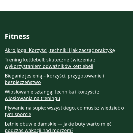
Fitness
Akro joga: Korzyści, techniki i jak zacząć praktykę
Trening kettlebell: skuteczne ćwiczenia z
wykorzystaniem odważników kettlebell
Bieganie jesienią – korzyści, przygotowanie i
bezpieczeństwo
Wiosłowanie sztangą: technika i korzyści z
wiosłowania na treningu
Pływanie na supie: wszystkiego, co musisz wiedzieć o
tym sporcie
Letnie obuwie damskie — jakie buty warto mieć
podczas wakacji nad morzem?