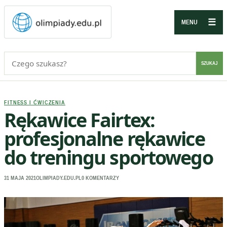
☰
MENU
Szukaj:
SZUKAJ
FITNESS I ĆWICZENIA
Rękawice Fairtex:
profesjonalne rękawice
do treningu sportowego
31 MAJA 2021
OLIMPIADY.EDU.PL
0 KOMENTARZY