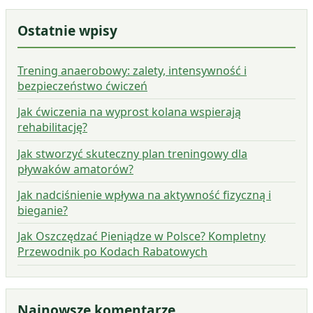
Ostatnie wpisy
Trening anaerobowy: zalety, intensywność i
bezpieczeństwo ćwiczeń
Jak ćwiczenia na wyprost kolana wspierają
rehabilitację?
Jak stworzyć skuteczny plan treningowy dla
pływaków amatorów?
Jak nadciśnienie wpływa na aktywność fizyczną i
bieganie?
Jak Oszczędzać Pieniądze w Polsce? Kompletny
Przewodnik po Kodach Rabatowych
Najnowsze komentarze