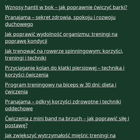
Wznosy hantli w bok – jak poprawnie ćwiczyć barki?
Pranajama – sekret zdrowia, spokoju i rozwoju
duchowego
Jak poprawić wydolność organizmu: treningi na
poprawę kondycji
Jak trenować na rowerze spinningowym: korzyści,
treningi i techniki
Przyciąganie kolan do klatki piersiowej – technika i
korzyści ćwiczenia
Program treningowy na biceps w 30 dni: dieta i
ćwiczenia
Pranajama – odkryj korzyści zdrowotne i techniki
oddechowe
Ćwiczenia z mini band na brzuch – jak poprawić siłę i
postawę?
Jak zwiększyć wytrzymałość mięśni: treningi na