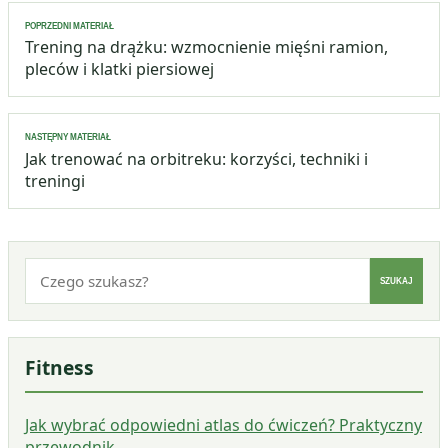
Nawigacja
POPRZEDNI MATERIAŁ
wpisu
Trening na drążku: wzmocnienie mięśni ramion,
pleców i klatki piersiowej
NASTĘPNY MATERIAŁ
Jak trenować na orbitreku: korzyści, techniki i
treningi
Szukaj:
SZUKAJ
Fitness
Jak wybrać odpowiedni atlas do ćwiczeń? Praktyczny
przewodnik