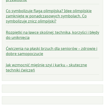
Co symbolizuje flaga olimpijska? Idee olimpijskie
zamknięte w ponadczasowych symbolach. Co
symbolizuje znicz olimpijski?
Rozpiętki na ławce skośnej: technika, korzyści i błędy
do uniknięcia
Ćwiczenia na płaski brzuch dla seniorów – zdrowie i
dobre samopoczucie
Jak wzmocnić mięśnie szyi i karku – skuteczne
techniki ćwiczeń