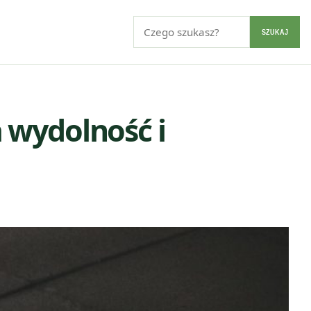
Szukaj:
SZUKAJ
 wydolność i