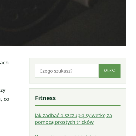
tach
Szukaj:
SZUKAJ
a
szy
Fitness
, co
Jak zadbać o szczupłą sylwetkę za
pomocą prostych tricków