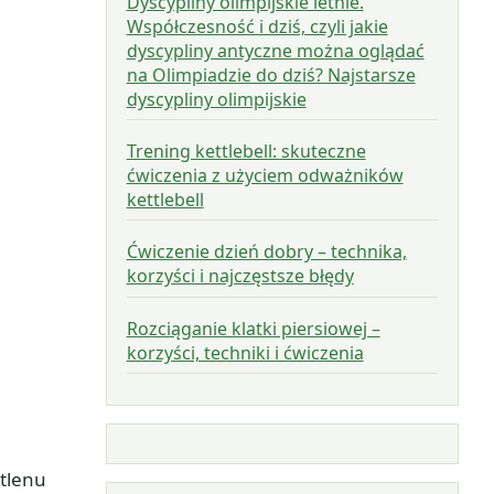
Dyscypliny olimpijskie letnie.
Współczesność i dziś, czyli jakie
dyscypliny antyczne można oglądać
na Olimpiadzie do dziś? Najstarsze
dyscypliny olimpijskie
Trening kettlebell: skuteczne
ćwiczenia z użyciem odważników
kettlebell
Ćwiczenie dzień dobry – technika,
korzyści i najczęstsze błędy
Rozciąganie klatki piersiowej –
korzyści, techniki i ćwiczenia
 tlenu