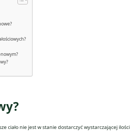
enowe?
ałościowych?
tlenowym?
owy?
owy?
e ciało nie jest w stanie dostarczyć wystarczającej ilości