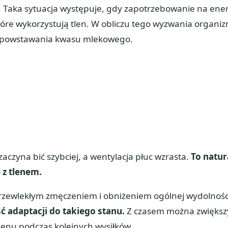
j. Taka sytuacja występuje, gdy zapotrzebowanie na ene
óre wykorzystują tlen. W obliczu tego wyzwania organi
do powstawania kwasu mlekowego.
aczyna bić szybciej, a wentylacja płuc wzrasta.
To natur
 z tlenem.
zewlekłym zmęczeniem i obniżeniem ogólnej wydolnośc
ć adaptacji do takiego stanu.
Z czasem można zwiększ
tlenu podczas kolejnych wysiłków.