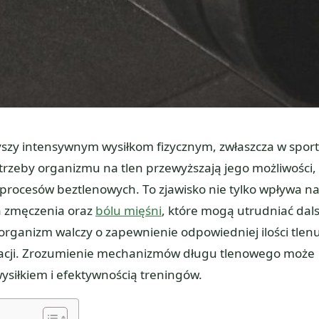
zyszy intensywnym wysiłkom fizycznym, zwłaszcza w spor
rzeby organizmu na tlen przewyższają jego możliwości,
 procesów beztlenowych. To zjawisko nie tylko wpływa n
a zmęczenia oraz
bólu mięśni
, które mogą utrudniać dal
organizm walczy o zapewnienie odpowiedniej ilości tlenu
racji. Zrozumienie mechanizmów długu tlenowego może
iłkiem i efektywnością treningów.