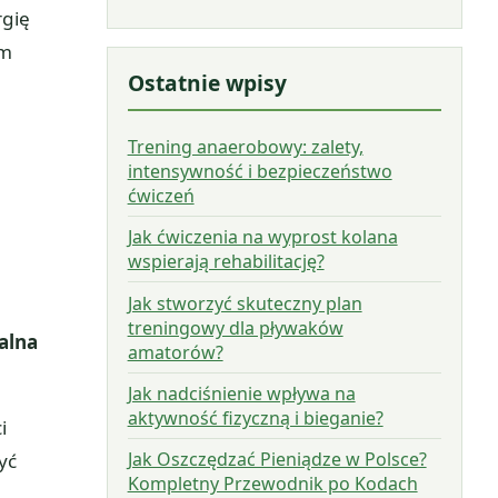
rgię
zm
Ostatnie wpisy
Trening anaerobowy: zalety,
intensywność i bezpieczeństwo
ćwiczeń
Jak ćwiczenia na wyprost kolana
wspierają rehabilitację?
Jak stworzyć skuteczny plan
treningowy dla pływaków
alna
amatorów?
Jak nadciśnienie wpływa na
aktywność fizyczną i bieganie?
i
Jak Oszczędzać Pieniądze w Polsce?
yć
Kompletny Przewodnik po Kodach