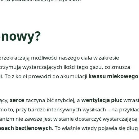
lenowy?
rzekraczają możliwości naszego ciała w zakresie
trzymują wystarczających ilości tego gazu, co zmusza
i
. To z kolei prowadzi do akumulacji
kwasu mlekowego
ący,
serce
zaczyna bić szybciej, a
wentylacja płuc
wzrast
mo to, przy bardzo intensywnych wysiłkach – na przykła
nizm nie zawsze jest w stanie dostarczyć wystarczającą i
esach beztlenowych
. To właśnie wtedy pojawia się dług