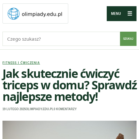
☰
MENU
Szukaj:
SZUKAJ
FITNESS I ĆWICZENIA
Jak skutecznie ćwiczyć
triceps w domu? Sprawdź
najlepsze metody!
19 LUTEGO 2025
OLIMPIADY.EDU.PL
0 KOMENTARZY