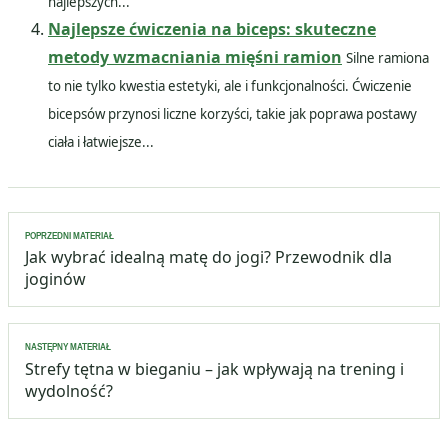
najlepszych...
Najlepsze ćwiczenia na biceps: skuteczne
metody wzmacniania mięśni ramion
Silne ramiona
to nie tylko kwestia estetyki, ale i funkcjonalności. Ćwiczenie
bicepsów przynosi liczne korzyści, takie jak poprawa postawy
ciała i łatwiejsze...
Nawigacja
POPRZEDNI MATERIAŁ
wpisu
Jak wybrać idealną matę do jogi? Przewodnik dla
joginów
NASTĘPNY MATERIAŁ
Strefy tętna w bieganiu – jak wpływają na trening i
wydolność?