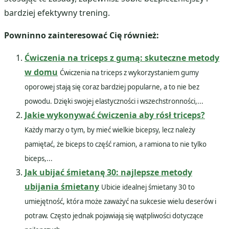
bardziej efektywny trening.
Powninno zainteresować Cię również:
Ćwiczenia na triceps z gumą: skuteczne metody
w domu
Ćwiczenia na triceps z wykorzystaniem gumy
oporowej stają się coraz bardziej popularne, a to nie bez
powodu. Dzięki swojej elastyczności i wszechstronności,...
Jakie wykonywać ćwiczenia aby rósł triceps?
Każdy marzy o tym, by mieć wielkie bicepsy, lecz należy
pamiętać, że biceps to część ramion, a ramiona to nie tylko
biceps,...
Jak ubijać śmietanę 30: najlepsze metody
ubijania śmietany
Ubicie idealnej śmietany 30 to
umiejętność, która może zaważyć na sukcesie wielu deserów i
potraw. Często jednak pojawiają się wątpliwości dotyczące