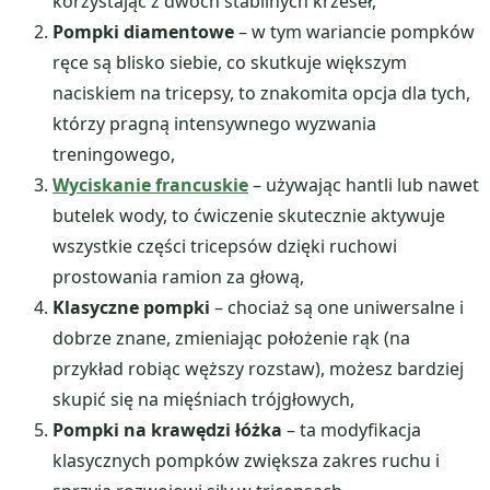
korzystając z dwóch stabilnych krzeseł,
Pompki diamentowe
– w tym wariancie pompków
ręce są blisko siebie, co skutkuje większym
naciskiem na tricepsy, to znakomita opcja dla tych,
którzy pragną intensywnego wyzwania
treningowego,
Wyciskanie francuskie
– używając hantli lub nawet
butelek wody, to ćwiczenie skutecznie aktywuje
wszystkie części tricepsów dzięki ruchowi
prostowania ramion za głową,
Klasyczne pompki
– chociaż są one uniwersalne i
dobrze znane, zmieniając położenie rąk (na
przykład robiąc węższy rozstaw), możesz bardziej
skupić się na mięśniach trójgłowych,
Pompki na krawędzi łóżka
– ta modyfikacja
klasycznych pompków zwiększa zakres ruchu i