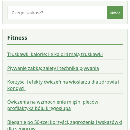
Szukaj:
SZUKAJ
Fitness
Truskawki kalorie: ile kalorii mają truskawki
Pływanie żabką: zalety i technika pływania
Korzyści i efekty ćwiczeń na wioślarzu dla zdrowia i
kondycji
Ćwiczenia na wzmocnienie mięśni pleców:
profilaktyka bólu kręgosłupa
Bieganie po 50-tce: korzyści, zagrożenia i wskazówki
dla seniorów