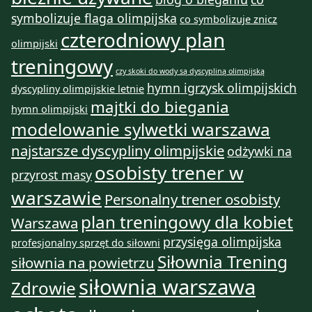
symbolizuje flaga olimpijska
co symbolizuje znicz
czterodniowy plan
olimpijski
treningowy
czy skoki do wody są dyscypliną olimpijską
hymn igrzysk olimpijskich
dyscypliny olimpijskie letnie
majtki do biegania
hymn olimpijski
modelowanie sylwetki warszawa
najstarsze dyscypliny olimpijskie
odżywki na
osobisty trener w
przyrost masy
warszawie
Personalny trener osobisty
plan treningowy dla kobiet
Warszawa
przysięga olimpijska
profesjonalny sprzęt do siłowni
Siłownia Trening
siłownia na powietrzu
siłownia warszawa
Zdrowie