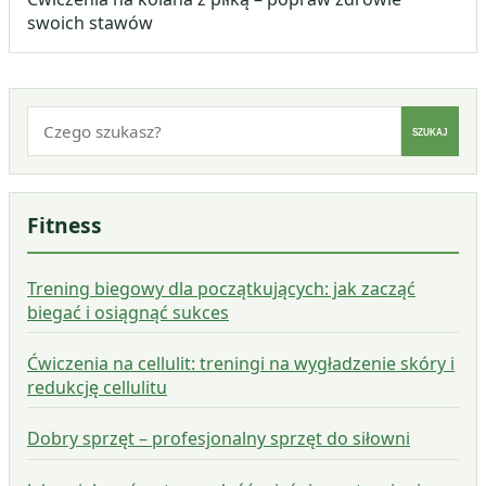
swoich stawów
Szukaj:
SZUKAJ
Fitness
Trening biegowy dla początkujących: jak zacząć
biegać i osiągnąć sukces
Ćwiczenia na cellulit: treningi na wygładzenie skóry i
redukcję cellulitu
Dobry sprzęt – profesjonalny sprzęt do siłowni