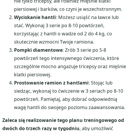
nie tylko tricepsy, ale również mięśnie klatki
piersiowej i barków, co czyni je wszechstronnym.
Wyciskanie hantli
: Możesz usiąść na ławce lub
stać. Wykonaj 3 serie po 8-10 powtórzeń,
korzystając z hantli o wadze od 2 do 4 kg, co
skutecznie wzmocni Twoje ramiona.
Pompki diamentowe
: Zrób 3 serie po 5-8
powtórzeń tego intensywnego ćwiczenia, które
szczególnie mocno angażuje tricepsy oraz mięśnie
klatki piersiowej.
Prostowanie ramion z hantlami
: Stojąc lub
siedząc, wykonaj to ćwiczenie w 3 seriach po 8-10
powtórzeń. Pamiętaj, aby dobrać odpowiednią
wagę hantli do swojego poziomu zaawansowania.
Zaleca się realizowanie tego planu treningowego od
dwóch do trzech razy w tygodniu
, aby umożliwić