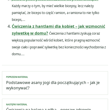
Każdy marzy o tym, by mieć wielkie bicepsy, lecz należy
pamiętać, że biceps to część ramion, a ramiona to nie tylko
biceps,...
Ćwiczenia z hantlami dla kobiet – jak wzmocnić
sylwetkę w domu?
Ćwiczenia z hantlami zyskują coraz
większą popularność wśród kobiet, które pragną wzmocnić
swoje ciało i poprawić sylwetkę bez konieczności wychodzenia z
domu....
Nawigacja
POPRZEDNI MATERIAŁ
wpisu
Podstawowe asany jogi dla początkujących – jak je
wykonywać?
NASTĘPNY MATERIAŁ
Ćwiczenia na kolana z piłką – popraw zdrowie