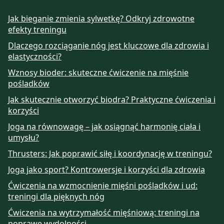
Jak bieganie zmienia sylwetkę? Odkryj zdrowotne
efekty treningu
Dlaczego rozciąganie nóg jest kluczowe dla zdrowia i
elastyczności?
Wznosy bioder: skuteczne ćwiczenie na mięśnie
pośladków
Jak skutecznie otworzyć biodra? Praktyczne ćwiczenia i
korzyści
Joga na równowagę – jak osiągnąć harmonię ciała i
umysłu?
Thrusters: Jak poprawić siłę i koordynację w treningu?
Joga jako sport? Kontrowersje i korzyści dla zdrowia
Ćwiczenia na wzmocnienie mięśni pośladków i ud:
treningi dla pięknych nóg
Ćwiczenia na wytrzymałość mięśniową: treningi na
poprawę wydolności