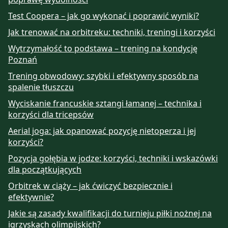
Test Coopera – jak go wykonać i poprawić wyniki?
Jak trenować na orbitreku: techniki, treningi i korzyści
Wytrzymałość to podstawa – trening na kondycję
Poznań
Trening obwodowy: szybki i efektywny sposób na
spalenie tłuszczu
Wyciskanie francuskie sztangi łamanej – technika i
korzyści dla tricepsów
Aerial joga: jak opanować pozycję nietoperza i jej
korzyści?
Pozycja gołębia w jodze: korzyści, techniki i wskazówki
dla początkujących
Orbitrek w ciąży – jak ćwiczyć bezpiecznie i
efektywnie?
Jakie są zasady kwalifikacji do turnieju piłki nożnej na
igrzyskach olimpijskich?