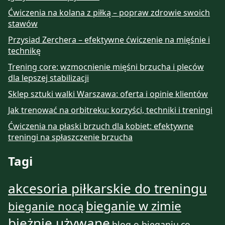
Ćwiczenia na kolana z piłką – popraw zdrowie swoich
stawów
Przysiad Zerchera – efektywne ćwiczenie na mięśnie i
technikę
Trening core: wzmocnienie mięśni brzucha i pleców
dla lepszej stabilizacji
Sklep sztuki walki Warszawa: oferta i opinie klientów
Jak trenować na orbitreku: korzyści, techniki i treningi
Ćwiczenia na płaski brzuch dla kobiet: efektywne
treningi na spłaszczenie brzucha
Tagi
akcesoria piłkarskie do treningu
bieganie w zimie
bieganie nocą
bieżnie używane
blog o bieganiu
co