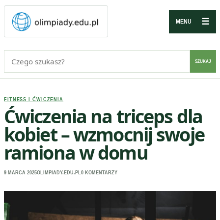
☰
MENU
Szukaj:
SZUKAJ
FITNESS I ĆWICZENIA
Ćwiczenia na triceps dla
kobiet – wzmocnij swoje
ramiona w domu
9 MARCA 2025
OLIMPIADY.EDU.PL
0 KOMENTARZY