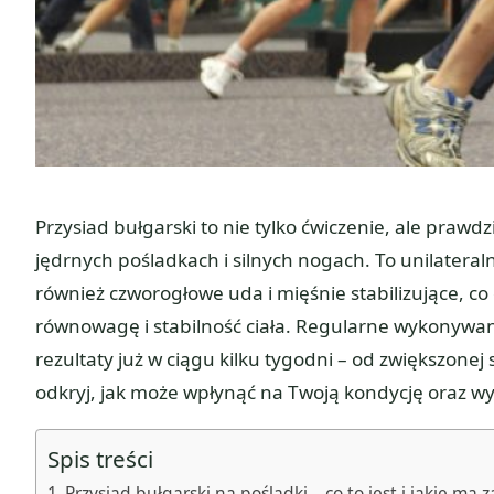
Przysiad bułgarski to nie tylko ćwiczenie, ale prawd
jędrnych pośladkach i silnych nogach. To unilateral
również czworogłowe uda i mięśnie stabilizujące, c
równowagę i stabilność ciała. Regularne wykonywa
rezultaty już w ciągu kilku tygodni – od zwiększonej s
odkryj, jak może wpłynąć na Twoją kondycję oraz w
Spis treści
Przysiad bułgarski na pośladki – co to jest i jakie ma z