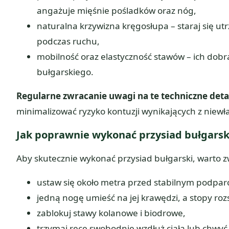
angażuje mięśnie pośladków oraz nóg,
naturalna krzywizna kręgosłupa – staraj się ut
podczas ruchu,
mobilność oraz elastyczność stawów – ich dob
bułgarskiego.
Regularne zwracanie uwagi na te techniczne deta
minimalizować ryzyko kontuzji wynikających z niew
Jak poprawnie wykonać przysiad bułgarsk
Aby skutecznie wykonać przysiad bułgarski, warto 
ustaw się około metra przed stabilnym podparc
jedną nogę umieść na jej krawędzi, a stopy roz
zablokuj stawy kolanowe i biodrowe,
trzymaj ręce swobodnie wzdłuż ciała lub chwyć