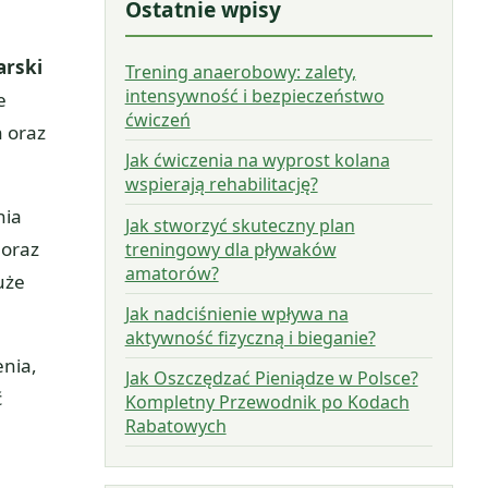
Ostatnie wpisy
arski
Trening anaerobowy: zalety,
intensywność i bezpieczeństwo
e
ćwiczeń
h oraz
Jak ćwiczenia na wyprost kolana
wspierają rehabilitację?
nia
Jak stworzyć skuteczny plan
 oraz
treningowy dla pływaków
amatorów?
uże
Jak nadciśnienie wpływa na
aktywność fizyczną i bieganie?
nia,
Jak Oszczędzać Pieniądze w Polsce?
ć
Kompletny Przewodnik po Kodach
Rabatowych