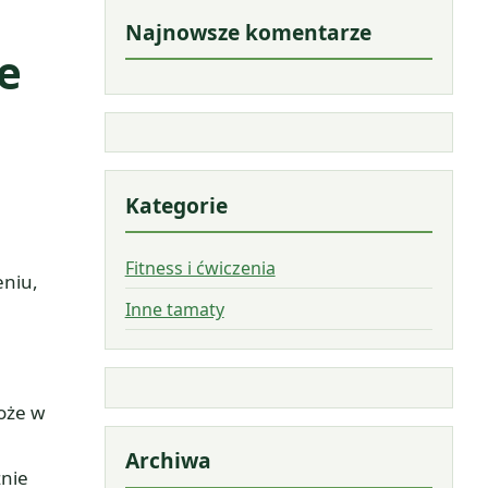
Najnowsze komentarze
e
Kategorie
Fitness i ćwiczenia
eniu,
Inne tamaty
oże w
Archiwa
znie