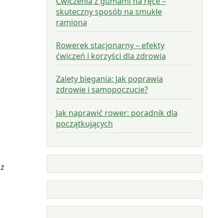
Ćwiczenia z gumami na ręce –
skuteczny sposób na smukłe
ramiona
Rowerek stacjonarny – efekty
ćwiczeń i korzyści dla zdrowia
Zalety biegania: Jak poprawia
zdrowie i samopoczucie?
Jak naprawić rower: poradnik dla
początkujących
az