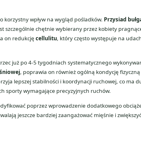
jego korzystny wpływ na wygląd pośladków.
Przysiad bułg
 jest szczególnie chętnie wybierany przez kobiety pragnąc
a on redukcję
cellulitu
, który często występuje na udac
trzec już po 4-5 tygodniach systematycznego wykonywa
śniowej
, poprawia on również ogólną kondycję fizyczną
zyja lepszej stabilności i koordynacji ruchowej, co ma d
cych sporty wymagające precyzyjnych ruchów.
modyfikować poprzez wprowadzenie dodatkowego obciąże
zwalają jeszcze bardziej zaangażować mięśnie i zwiększy