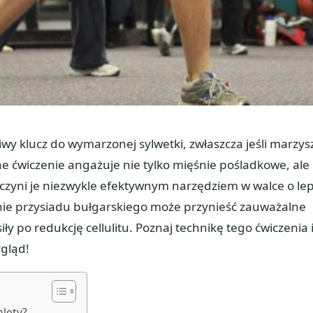
ziwy klucz do wymarzonej sylwetki, zwłaszcza jeśli marzys
ne ćwiczenie angażuje nie tylko mięśnie pośladkowe, ale
o czyni je niezwykle efektywnym narzędziem w walce o le
nie przysiadu bułgarskiego może przynieść zauważalne
iły po redukcję cellulitu. Poznaj technikę tego ćwiczenia 
ygląd!
alety?