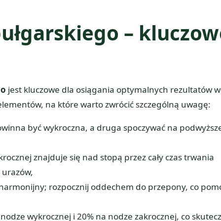
bułgarskiego – kluczow
go
jest kluczowe dla osiągania optymalnych rezultatów w
h elementów, na które warto zwrócić szczególną uwagę:
 powinna być wykroczna, a druga spoczywać na podwyższ
krocznej znajduje się nad stopą przez cały czas trwania
o urazów,
i harmonijny; rozpocznij oddechem do przepony, co pom
nodze wykrocznej i 20% na nodze zakrocznej, co skutec