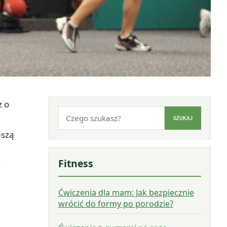
z o
Szukaj:
SZUKAJ
pszą
Fitness
i
Ćwiczenia dla mam: Jak bezpiecznie
wrócić do formy po porodzie?