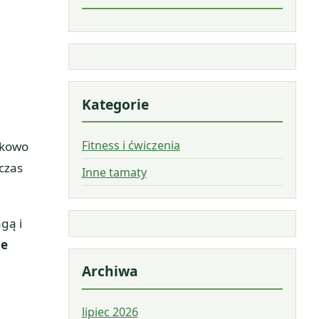
Kategorie
Fitness i ćwiczenia
tkowo
czas
Inne tamaty
gą i
ie
Archiwa
lipiec 2026