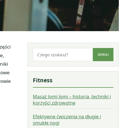
zęści
Szukaj:
e,
SZUKAJ
niki
czowe
Fitness
rowie
Masaż lomi lomi – historia, techniki i
korzyści zdrowotne
Efektywne ćwiczenia na długie i
smukłe nogi