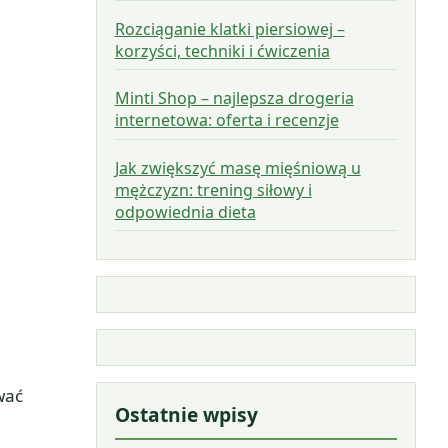
Rozciąganie klatki piersiowej –
korzyści, techniki i ćwiczenia
Minti Shop – najlepsza drogeria
internetowa: oferta i recenzje
Jak zwiększyć masę mięśniową u
mężczyzn: trening siłowy i
odpowiednia dieta
wać
Ostatnie wpisy