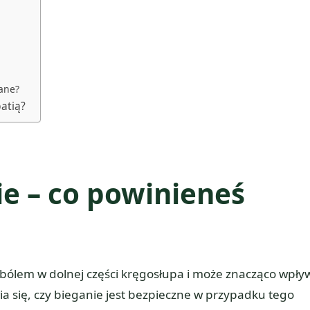
cane?
atią?
ie – co powinieneś
ę bólem w dolnej części kręgosłupa i może znacząco wpły
a się, czy bieganie jest bezpieczne w przypadku tego