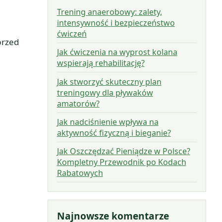
Trening anaerobowy: zalety,
intensywność i bezpieczeństwo
ćwiczeń
przed
Jak ćwiczenia na wyprost kolana
wspierają rehabilitację?
Jak stworzyć skuteczny plan
treningowy dla pływaków
amatorów?
Jak nadciśnienie wpływa na
aktywność fizyczną i bieganie?
Jak Oszczędzać Pieniądze w Polsce?
Kompletny Przewodnik po Kodach
Rabatowych
Najnowsze komentarze