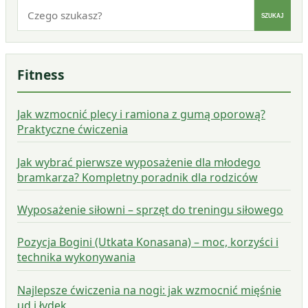
Szukaj:
SZUKAJ
Fitness
Jak wzmocnić plecy i ramiona z gumą oporową?
Praktyczne ćwiczenia
Jak wybrać pierwsze wyposażenie dla młodego
bramkarza? Kompletny poradnik dla rodziców
Wyposażenie siłowni – sprzęt do treningu siłowego
Pozycja Bogini (Utkata Konasana) – moc, korzyści i
technika wykonywania
Najlepsze ćwiczenia na nogi: jak wzmocnić mięśnie
ud i łydek