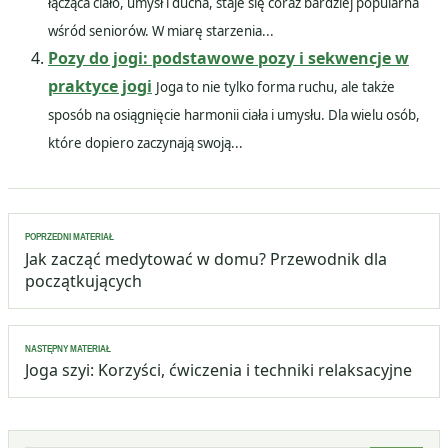
łącząca ciało, umysł i ducha, staje się coraz bardziej popularna
wśród seniorów. W miarę starzenia...
Pozy do jogi: podstawowe pozy i sekwencje w
praktyce jogi
Joga to nie tylko forma ruchu, ale także
sposób na osiągnięcie harmonii ciała i umysłu. Dla wielu osób,
które dopiero zaczynają swoją...
Nawigacja
POPRZEDNI MATERIAŁ
wpisu
Jak zacząć medytować w domu? Przewodnik dla
początkujących
NASTĘPNY MATERIAŁ
Joga szyi: Korzyści, ćwiczenia i techniki relaksacyjne