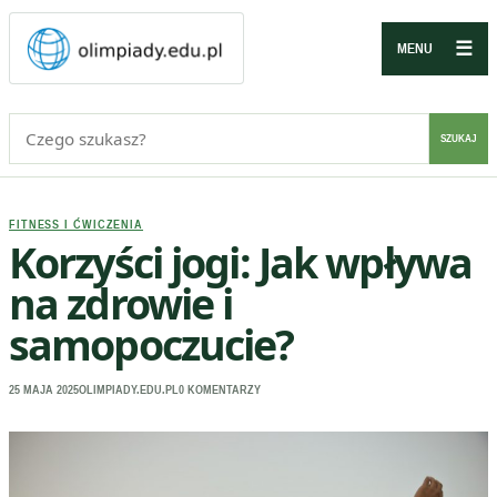
☰
MENU
Szukaj:
SZUKAJ
FITNESS I ĆWICZENIA
Korzyści jogi: Jak wpływa
na zdrowie i
samopoczucie?
25 MAJA 2025
OLIMPIADY.EDU.PL
0 KOMENTARZY