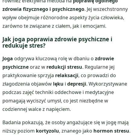
również efektywna metoda na
poprawę ogólnego
zdrowia fizycznego i psychicznego
. Jej wszechstronny
wpływ obejmuje różnorodne aspekty życia człowieka,
zarówno te związane z ciałem, jak i emocjami.
Jak joga poprawia zdrowie psychiczne i
redukuje stres?
Joga
odgrywa kluczową rolę w dbaniu o
zdrowie
psychiczne
oraz w
redukcji stresu
. Regularne jej
praktykowanie sprzyja
relaksacji
, co prowadzi do
złagodzenia objawów
lęku
i
depresji
. Wykorzystywane
podczas zajęć techniki oddechowe i medytacyjne
pomagają wyciszyć umysł, co jest niezbędne w
codziennej walce z napięciem.
Badania pokazują, że osoby angażujące się w jogę mają
niższy poziom
kortyzolu
, znanego jako
hormon stresu
.