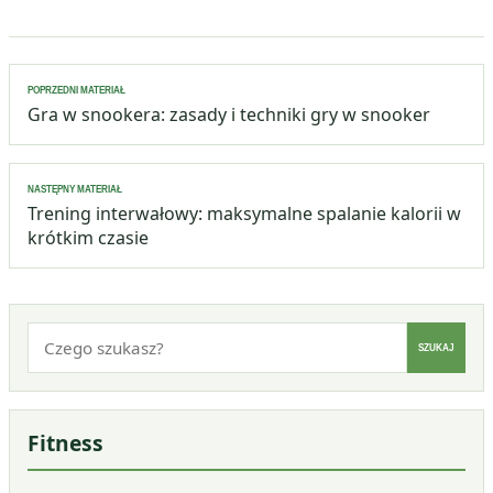
Nawigacja
POPRZEDNI MATERIAŁ
wpisu
Gra w snookera: zasady i techniki gry w snooker
NASTĘPNY MATERIAŁ
Trening interwałowy: maksymalne spalanie kalorii w
krótkim czasie
Szukaj:
SZUKAJ
Fitness