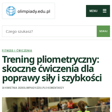
☰
MENU
Szukaj:
SZUKAJ
FITNESS I ĆWICZENIA
Trening pliometryczny:
skoczne ćwiczenia dla
poprawy siły i szybkości
18 KWIETNIA 2020
OLIMPIADY.EDU.PL
0 KOMENTARZY