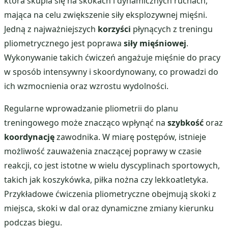
która skupia się na skokach i dynamicznych ruchach,
mająca na celu zwiększenie siły eksplozywnej mięśni.
Jedną z najważniejszych
korzyści
płynących z treningu
pliometrycznego jest poprawa
siły mięśniowej
.
Wykonywanie takich ćwiczeń angażuje mięśnie do pracy
w sposób intensywny i skoordynowany, co prowadzi do
ich wzmocnienia oraz wzrostu wydolności.
Regularne wprowadzanie pliometrii do planu
treningowego może znacząco wpłynąć na
szybkość
oraz
koordynację
zawodnika. W miarę postępów, istnieje
możliwość zauważenia znaczącej poprawy w czasie
reakcji, co jest istotne w wielu dyscyplinach sportowych,
takich jak koszykówka, piłka nożna czy lekkoatletyka.
Przykładowe ćwiczenia pliometryczne obejmują skoki z
miejsca, skoki w dal oraz dynamiczne zmiany kierunku
podczas biegu.