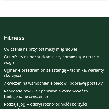
Fitness
Ćwiczenia na przyrost masy mięśniowej
Grejpfruty na odchudzanie: czy pomagają w utracie
wagi?
Uginanie przedramion ze sztangą – technika, warianty
i korzyści
7 ćwiczeń na wzmocnienie pleców i poprawę postawy
Renegade row – jak poprawnie wykonywać to
funkcjonalne ćwiczenie?
Rodzaje jogi – odkryj różnorodność i korzyści