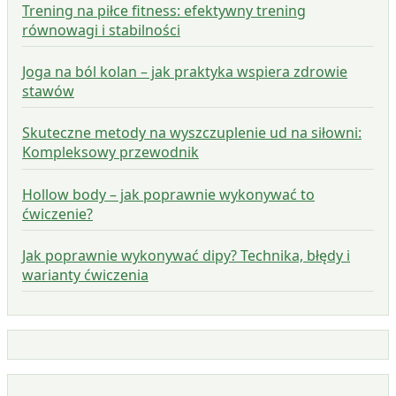
Trening na piłce fitness: efektywny trening
równowagi i stabilności
Joga na ból kolan – jak praktyka wspiera zdrowie
stawów
Skuteczne metody na wyszczuplenie ud na siłowni:
Kompleksowy przewodnik
Hollow body – jak poprawnie wykonywać to
ćwiczenie?
Jak poprawnie wykonywać dipy? Technika, błędy i
warianty ćwiczenia