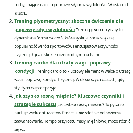
ruchy, mające na celu poprawę siły oraz wydolności. W ostatnich
latach...
Trening plyometryczny: skoczne ćwiczenia dla
poprawy siły i wydolności
Trening plyometryczny to
dynamiczna forma ćwiczeń, która zyskuje coraz większą
popularność wśród sportowców i entuzjastów aktywności
fizycznej. Łącząc skoki z różnorodnymi ruchami,...
Trening cardio dla utraty wagi i poprawy
kondycji
Trening cardio to kluczowy element w walce o utratę
wagi i poprawę kondycji fizycznej. W dzisiejszych czasach, gdy
styl życia często sprzyja...
Jak szybko rosną mięśnie? Kluczowe czynniki i
strategie sukcesu
Jak szybko rosną mięśnie? To pytanie
nurtuje wielu entuzjastów fitnessu, niezależnie od poziomu
zaawansowania. Tempo przyrostu masy mięśniowej może różnić
się w...