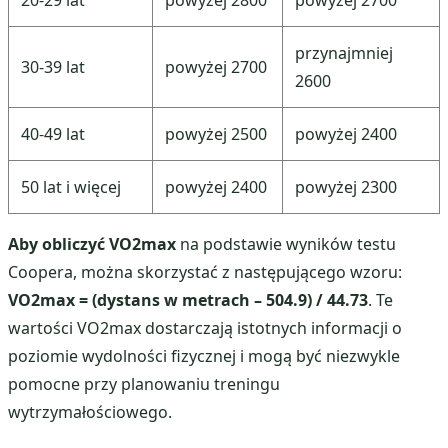
20-29 lat
powyżej 2800
powyżej 2700
przynajmniej
30-39 lat
powyżej 2700
2600
40-49 lat
powyżej 2500
powyżej 2400
50 lat i więcej
powyżej 2400
powyżej 2300
Aby obliczyć VO2max
na podstawie wyników testu
Coopera, można skorzystać z następującego wzoru:
VO2max = (dystans w metrach – 504.9) / 44.73
. Te
wartości VO2max dostarczają istotnych informacji o
poziomie wydolności fizycznej i mogą być niezwykle
pomocne przy planowaniu treningu
wytrzymałościowego.