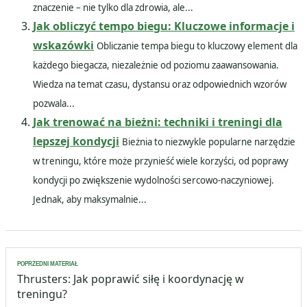
znaczenie – nie tylko dla zdrowia, ale...
Jak obliczyć tempo biegu: Kluczowe informacje i
wskazówki
Obliczanie tempa biegu to kluczowy element dla
każdego biegacza, niezależnie od poziomu zaawansowania.
Wiedza na temat czasu, dystansu oraz odpowiednich wzorów
pozwala...
Jak trenować na bieżni: techniki i treningi dla
lepszej kondycji
Bieżnia to niezwykle popularne narzędzie
w treningu, które może przynieść wiele korzyści, od poprawy
kondycji po zwiększenie wydolności sercowo-naczyniowej.
Jednak, aby maksymalnie...
Nawigacja
POPRZEDNI MATERIAŁ
wpisu
Thrusters: Jak poprawić siłę i koordynację w
treningu?