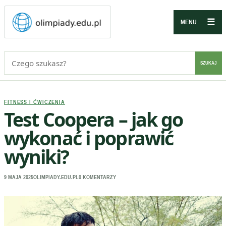
☰
MENU
Szukaj:
SZUKAJ
FITNESS I ĆWICZENIA
Test Coopera – jak go
wykonać i poprawić
wyniki?
9 MAJA 2025
OLIMPIADY.EDU.PL
0 KOMENTARZY