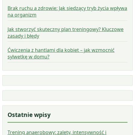
Brak ruchu a zdrowie: Jak siedzący tryb życia wpływa
na organizm
Jak stworzyć skuteczny plan treningowy? Kluczowe
zasady i błędy
Ćwiczenia z hantlami dla kobiet – jak wzmocnić
sylwetkę w domu?
Ostatnie wpisy
Trening anaerobowy: zalety, intensywność i