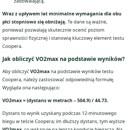
zadowalającą.
Wraz z upływem lat minimalne wymagania dla obu
płci stopniowo się obniżają.
Te dane są ważne,
ponieważ pozwalają skutecznie ocenić poziom
sprawności fizycznej i stanowią kluczowy element testu
Coopera.
Jak obliczyć VO2max na podstawie wyników?
Aby obliczyć
VO2max
na podstawie wyników testu
Coopera, należy zastosować odpowiednią formułę.
Wygląda ona następująco:
VO2max = (dystans w metrach – 504.9) / 44.73.
Dystans to wynik uzyskany podczas 12-minutowego
biegu w teście Coopera; im dłuższy dystans, tym wyższe
VO2max
, co wskazuje na lepszą kondycję biegacza. Na