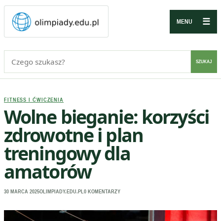
☰
MENU
Szukaj:
SZUKAJ
FITNESS I ĆWICZENIA
Wolne bieganie: korzyści
zdrowotne i plan
treningowy dla
amatorów
30 MARCA 2025
OLIMPIADY.EDU.PL
0 KOMENTARZY