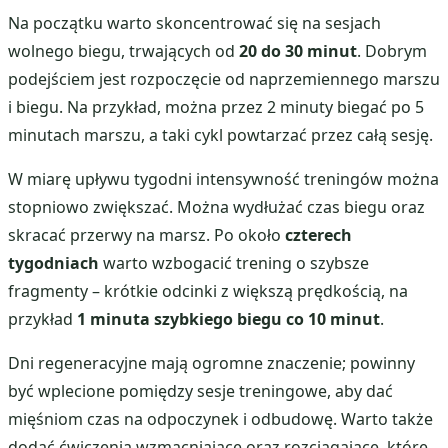
Na początku warto skoncentrować się na sesjach
wolnego biegu, trwających od
20 do 30 minut
. Dobrym
podejściem jest rozpoczęcie od naprzemiennego marszu
i biegu. Na przykład, można przez 2 minuty biegać po 5
minutach marszu, a taki cykl powtarzać przez całą sesję.
W miarę upływu tygodni intensywność treningów można
stopniowo zwiększać. Można wydłużać czas biegu oraz
skracać przerwy na marsz. Po około
czterech
tygodniach
warto wzbogacić trening o szybsze
fragmenty – krótkie odcinki z większą prędkością, na
przykład
1 minuta szybkiego biegu co 10 minut
.
Dni regeneracyjne mają ogromne znaczenie; powinny
być wplecione pomiędzy sesje treningowe, aby dać
mięśniom czas na odpoczynek i odbudowę. Warto także
dodać ćwiczenia wzmacniające oraz rozciągające, które