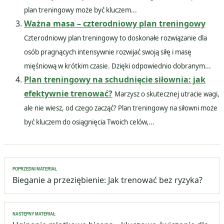
plan treningowy może być kluczem...
Ważna masa – czterodniowy plan treningowy
Czterodniowy plan treningowy to doskonałe rozwiązanie dla
osób pragnących intensywnie rozwijać swoją siłę i masę
mięśniową w krótkim czasie. Dzięki odpowiednio dobranym...
Plan treningowy na schudnięcie siłownia: jak
efektywnie trenować?
Marzysz o skutecznej utracie wagi,
ale nie wiesz, od czego zacząć? Plan treningowy na siłowni może
być kluczem do osiągnięcia Twoich celów,...
Nawigacja
POPRZEDNI MATERIAŁ
wpisu
Bieganie a przeziębienie: Jak trenować bez ryzyka?
NASTĘPNY MATERIAŁ