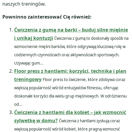
naszych treningów.
Powninno zainteresować Cię również:
Ćwiczenia z gumą na barki – buduj silne mięśnie
i unikaj kontuzji
Ćwiczenia z gumą to doskonały sposób na
wzmocnienie mięśni barków, które odgrywają kluczową rolę w
codziennych czynnościach oraz aktywnościach sportowych.
Używając gum...
Floor press z hantlami: korzyści, technika i plan
treningowy
Floor press to ćwiczenie, które zdobywa coraz
większą popularność wśród entuzjastów fitnessu, oferując
doskonałe korzyści dla wielu grup mięśniowych. W odróżnieniu
od...
Ćwiczenia z hantlami dla kobiet – jak wzmocnić
sylwetkę w domu?
Ćwiczenia z hantlami zyskują coraz
większą popularność wśród kobiet, które pragną wzmocnić