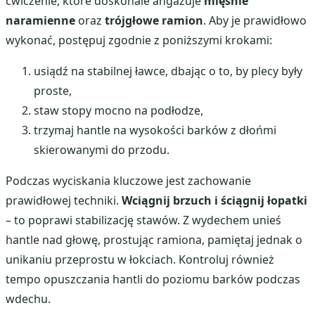
ćwiczenie, które doskonale angażuje
mięśnie
naramienne
oraz
trójgłowe ramion
. Aby je prawidłowo
wykonać, postępuj zgodnie z poniższymi krokami:
usiądź na stabilnej ławce, dbając o to, by plecy były
proste,
staw stopy mocno na podłodze,
trzymaj hantle na wysokości barków z dłońmi
skierowanymi do przodu.
Podczas wyciskania kluczowe jest zachowanie
prawidłowej techniki.
Wciągnij brzuch i ściągnij łopatki
– to poprawi stabilizację stawów. Z wydechem unieś
hantle nad głowę, prostując ramiona, pamiętaj jednak o
unikaniu przeprostu w łokciach. Kontroluj również
tempo opuszczania hantli do poziomu barków podczas
wdechu.