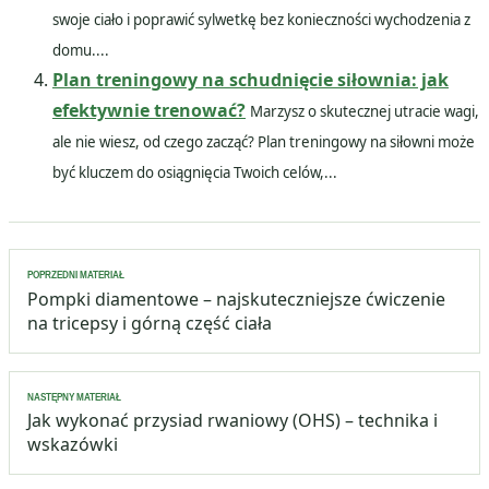
swoje ciało i poprawić sylwetkę bez konieczności wychodzenia z
domu....
Plan treningowy na schudnięcie siłownia: jak
efektywnie trenować?
Marzysz o skutecznej utracie wagi,
ale nie wiesz, od czego zacząć? Plan treningowy na siłowni może
być kluczem do osiągnięcia Twoich celów,...
Nawigacja
POPRZEDNI MATERIAŁ
wpisu
Pompki diamentowe – najskuteczniejsze ćwiczenie
na tricepsy i górną część ciała
NASTĘPNY MATERIAŁ
Jak wykonać przysiad rwaniowy (OHS) – technika i
wskazówki