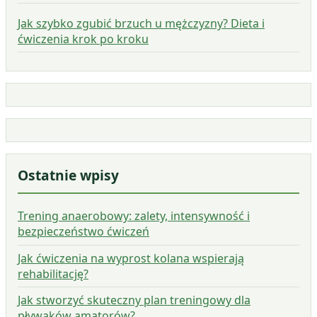
Jak szybko zgubić brzuch u mężczyzny? Dieta i
ćwiczenia krok po kroku
Ostatnie wpisy
Trening anaerobowy: zalety, intensywność i
bezpieczeństwo ćwiczeń
Jak ćwiczenia na wyprost kolana wspierają
rehabilitację?
Jak stworzyć skuteczny plan treningowy dla
pływaków amatorów?