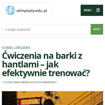
☰
MENU
Szukaj:
SZUKAJ
FITNESS I ĆWICZENIA
Ćwiczenia na barki z
hantlami – jak
efektywnie trenować?
7 LUTEGO 2025
OLIMPIADY.EDU.PL
0 KOMENTARZY