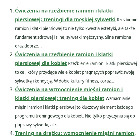
Ćwiczenia na rzeźbienie ramion i klatki
piersiowej: treningi dla męskiej sylwetki
Rzeźbienie
ramion i klatki piersiowej to nie tylko kwestia estetyki, ale także
fundament zdrowej i silnej sylwetki mężczyzny. Silne ramiona
oraz dobrze...
Ćwiczenia na rzeźbienie ramion i klatki
piersiowej dla kobiet
Rzeźbienie ramion i klatki piersiowej
to cel, który przyciąga wiele kobiet pragnących poprawić swoją
sylwetkę i kondycję. W dobie kultury fitness, coraz...
Ćwiczenia na wzmocnienie mięśni ramion i
klatki piersiowej: trening dla kobiet
Wzmacnianie
mięśni ramion i klatki piersiowej to kluczowy element każdego
programu treningowego dla kobiet. Nie tylko przyczynia się do
poprawy sylwetki, ale...
Trening na drążku: wzmocnienie mięśni ramion,