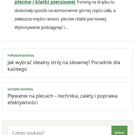
pleców i klatki piersiowej
Trening na drążku to
doskonały sposób na wzmocnienie górnej części ciała, a
zwłaszcza mięśni ramion, pleców i klatki piersiowej.
Wykonywanie podciągnięć i...
Nawigacja
POPRZEDNI MATERIAŁ
wpisu
Jak wybrać idealny strój na siłownię? Poradnik dla
każdego
NASTĘPNY MATERIAŁ
Pływanie na plecach – technika, zalety i poprawa
efektywności
Szukaj:
SZUKAJ