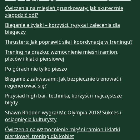
Ćwiczenia na mięsień gruszkowaty: Jak skutecznie
złagodzić ból?
Bieganie a żylaki – korzyści, ryzyka i zalecenia dla
biegaczy
Thrusters: Jak poprawić siłę i koordynację w treningu?
Trening na drążku: wzmocnienie mięśni ramion,
pleców i klatki piersiowej
Po górach nie tylko pieszo
Bieganie z zakwasami: Jak bezpiecznie trenować i
regenerować się?
Przysiad high bar: technika, korzyści i najczęstsze
błędy
Shawn Rhoden wygrał Mr. Olympia 2018! Sukces i
osiągnięcia kulturysty
Ćwiczenia na wzmocnienie mięśni ramion i klatki
piersiowej: trening dla kobiet