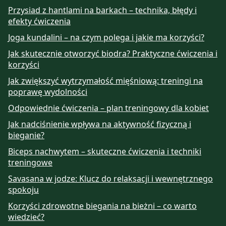
Przysiad z hantlami na barkach – technika, błędy i
efekty ćwiczenia
Joga kundalini – na czym polega i jakie ma korzyści?
Jak skutecznie otworzyć biodra? Praktyczne ćwiczenia i
korzyści
Jak zwiększyć wytrzymałość mięśniową: treningi na
poprawę wydolności
Odpowiednie ćwiczenia – plan treningowy dla kobiet
Jak nadciśnienie wpływa na aktywność fizyczną i
bieganie?
Biceps nachwytem – skuteczne ćwiczenia i techniki
treningowe
Savasana w jodze: Klucz do relaksacji i wewnętrznego
spokoju
Korzyści zdrowotne biegania na bieżni – co warto
wiedzieć?