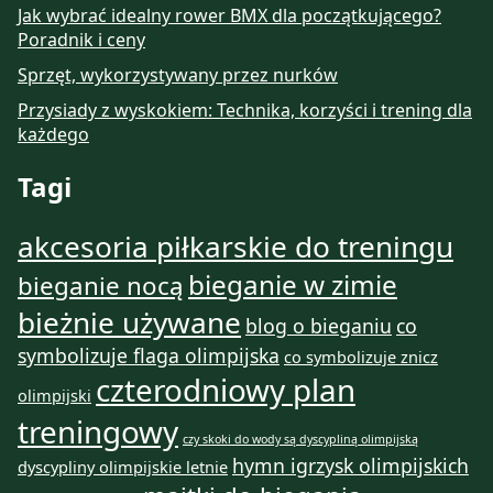
Jak wybrać idealny rower BMX dla początkującego?
Poradnik i ceny
Sprzęt, wykorzystywany przez nurków
Przysiady z wyskokiem: Technika, korzyści i trening dla
każdego
Tagi
akcesoria piłkarskie do treningu
bieganie w zimie
bieganie nocą
bieżnie używane
blog o bieganiu
co
symbolizuje flaga olimpijska
co symbolizuje znicz
czterodniowy plan
olimpijski
treningowy
czy skoki do wody są dyscypliną olimpijską
hymn igrzysk olimpijskich
dyscypliny olimpijskie letnie