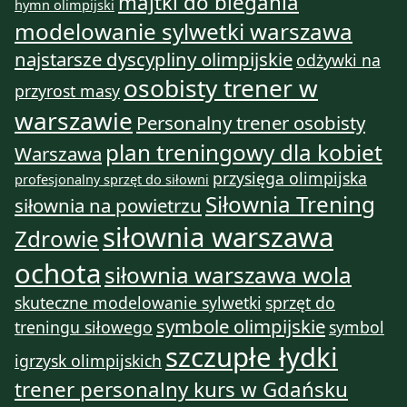
majtki do biegania
hymn olimpijski
modelowanie sylwetki warszawa
najstarsze dyscypliny olimpijskie
odżywki na
osobisty trener w
przyrost masy
warszawie
Personalny trener osobisty
plan treningowy dla kobiet
Warszawa
przysięga olimpijska
profesjonalny sprzęt do siłowni
Siłownia Trening
siłownia na powietrzu
siłownia warszawa
Zdrowie
ochota
siłownia warszawa wola
skuteczne modelowanie sylwetki
sprzęt do
symbole olimpijskie
treningu siłowego
symbol
szczupłe łydki
igrzysk olimpijskich
trener personalny kurs w Gdańsku