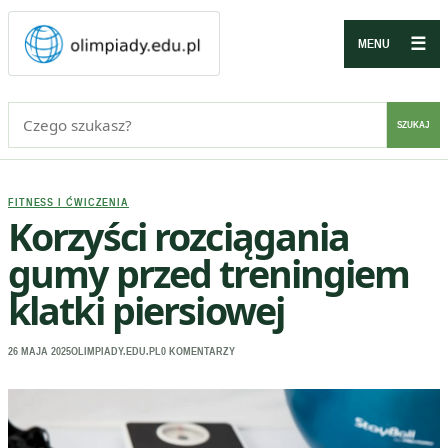
☰
MENU
Szukaj:
SZUKAJ
FITNESS I ĆWICZENIA
Korzyści rozciągania
gumy przed treningiem
klatki piersiowej
26 MAJA 2025
OLIMPIADY.EDU.PL
0 KOMENTARZY