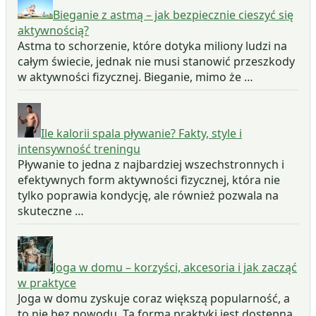
Bieganie z astmą – jak bezpiecznie cieszyć się
aktywnością?
Astma to schorzenie, które dotyka miliony ludzi na
całym świecie, jednak nie musi stanowić przeszkody
w aktywności fizycznej. Bieganie, mimo że …
Ile kalorii spala pływanie? Fakty, style i
intensywność treningu
Pływanie to jedna z najbardziej wszechstronnych i
efektywnych form aktywności fizycznej, która nie
tylko poprawia kondycję, ale również pozwala na
skuteczne …
Joga w domu – korzyści, akcesoria i jak zacząć
w praktyce
Joga w domu zyskuje coraz większą popularność, a
to nie bez powodu. Ta forma praktyki jest dostępna