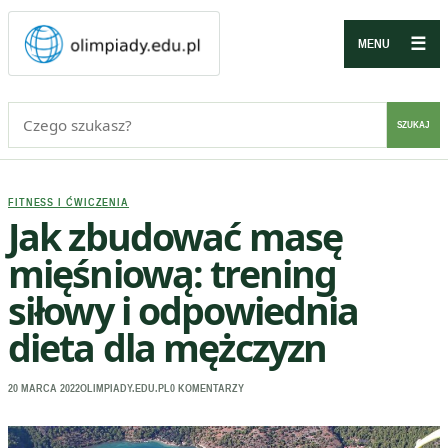
☰
MENU
Szukaj:
SZUKAJ
FITNESS I ĆWICZENIA
Jak zbudować masę
mięśniową: trening
siłowy i odpowiednia
dieta dla mężczyzn
20 MARCA 2022
OLIMPIADY.EDU.PL
0 KOMENTARZY